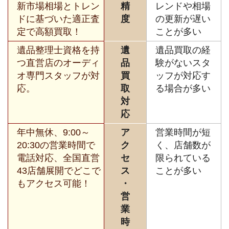
新市場相場とトレン
精
レンドや相場
ドに基づいた適正査
度
の更新が遅い
定で高額買取！
ことが多い
遺品整理士資格を持
遺
遺品買取の経
つ直営店のオーディ
品
験がないスタ
オ専門スタッフが対
買
ッフが対応す
応。
取
る場合が多い
対
応
年中無休、9:00～
ア
営業時間が短
20:30の営業時間で
ク
く、店舗数が
電話対応、全国直営
セ
限られている
43店舗展開でどこで
ス
ことが多い
もアクセス可能！
・
営
業
時