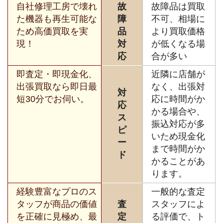
自社修理工房で壊れ
故
故障品は買取
た機器も再生可能な
障
不可、相場に
ため高価買取を実
品
より買取価格
現！
対
が低くなる場
応
合が多い
即査定・即現金化、
近隣に店舗が
出張買取なら即日最
なく、出張対
対
短30分でお伺い。
応に時間がか
応
かる場合や、
ス
振込対応が多
ピ
いため現金化
ー
まで時間がか
ド
かることがあ
ります。
経験豊富なプロのス
一般的な査定
タッフが商品の価値
査
スタッフによ
を正確に見極め、最
定
る評価で、ト