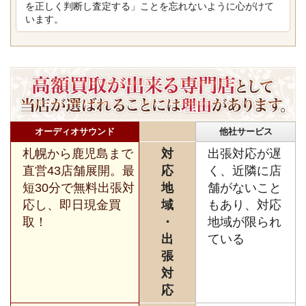
を正しく判断し査定する」ことを忘れないように心がけて
います。
オーディオサウンド
他社サービス
札幌から鹿児島まで
対
出張対応が遅
直営43店舗展開。最
応
く、近隣に店
短30分で無料出張対
地
舗がないこと
応し、即日現金買
域
もあり、対応
取！
・
地域が限られ
出
ている
張
対
応