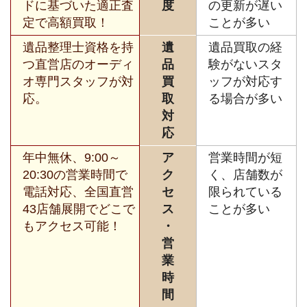
ドに基づいた適正査
度
の更新が遅い
定で高額買取！
ことが多い
遺品整理士資格を持
遺
遺品買取の経
つ直営店のオーディ
品
験がないスタ
オ専門スタッフが対
買
ッフが対応す
応。
取
る場合が多い
対
応
年中無休、9:00～
ア
営業時間が短
20:30の営業時間で
ク
く、店舗数が
電話対応、全国直営
セ
限られている
43店舗展開でどこで
ス
ことが多い
もアクセス可能！
・
営
業
時
間