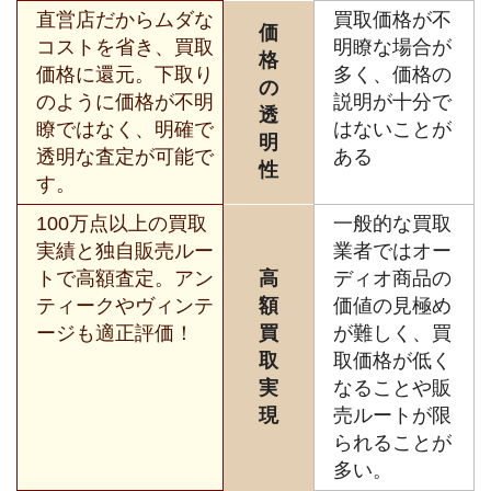
直営店だからムダな
買取価格が不
価
コストを省き、買取
明瞭な場合が
格
価格に還元。下取り
多く、価格の
の
のように価格が不明
説明が十分で
透
瞭ではなく、明確で
はないことが
明
透明な査定が可能で
ある
性
す。
100万点以上の買取
一般的な買取
実績と独自販売ルー
業者ではオー
トで高額査定。アン
高
ディオ商品の
ティークやヴィンテ
額
価値の見極め
ージも適正評価！
買
が難しく、買
取
取価格が低く
実
なることや販
現
売ルートが限
られることが
多い。