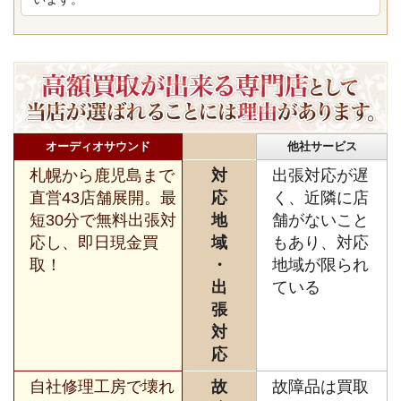
オーディオサウンド
他社サービス
札幌から鹿児島まで
対
出張対応が遅
直営43店舗展開。最
応
く、近隣に店
短30分で無料出張対
地
舗がないこと
応し、即日現金買
域
もあり、対応
取！
・
地域が限られ
出
ている
張
対
応
自社修理工房で壊れ
故
故障品は買取