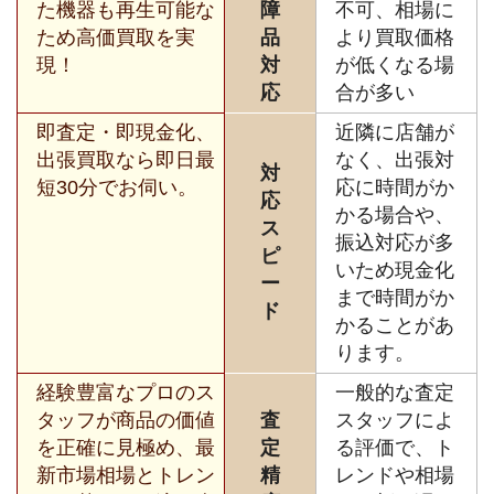
た機器も再生可能な
障
不可、相場に
ため高価買取を実
品
より買取価格
現！
対
が低くなる場
応
合が多い
即査定・即現金化、
近隣に店舗が
出張買取なら即日最
なく、出張対
対
短30分でお伺い。
応に時間がか
応
かる場合や、
ス
振込対応が多
ピ
いため現金化
ー
まで時間がか
ド
かることがあ
ります。
経験豊富なプロのス
一般的な査定
タッフが商品の価値
査
スタッフによ
を正確に見極め、最
定
る評価で、ト
新市場相場とトレン
精
レンドや相場