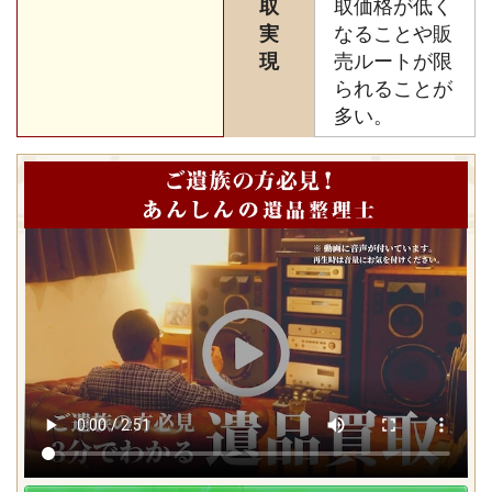
取
取価格が低く
実
なることや販
現
売ルートが限
られることが
多い。