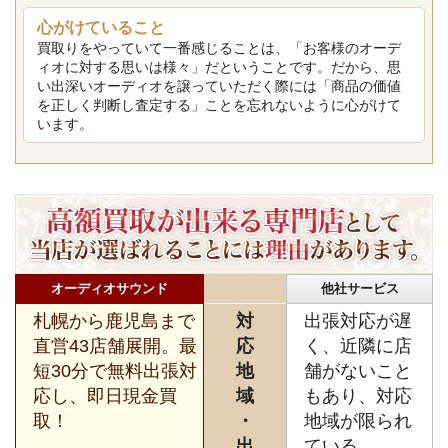
心がけていること
買取りをやっていて一番感じることは、「お客様のオーデ
ィオに対する思いは様々」だということです。だから、思
い出深いオーディオを譲っていただく際には「商品の価値
を正しく判断し査定する」ことを忘れないように心がけて
います。
オーディオサウンド
他社サービス
札幌から鹿児島まで
対
出張対応が遅
直営43店舗展開。最
応
く、近隣に店
短30分で無料出張対
地
舗がないこと
応し、即日現金買
域
もあり、対応
取！
・
地域が限られ
出
ている