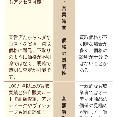
もアクセス可能！
・
営
業
時
間
直営店だからムダな
買取価格が不
価
コストを省き、買取
明瞭な場合が
格
価格に還元。下取り
多く、価格の
の
のように価格が不明
説明が十分で
透
瞭ではなく、明確で
はないことが
明
透明な査定が可能で
ある
性
す。
100万点以上の買取
一般的な買取
実績と独自販売ルー
業者ではオー
トで高額査定。アン
高
ディオ商品の
ティークやヴィンテ
額
価値の見極め
ージも適正評価！
買
が難しく、買