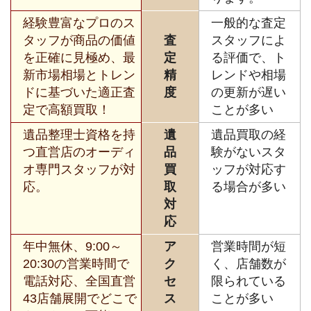
経験豊富なプロのス
一般的な査定
タッフが商品の価値
査
スタッフによ
を正確に見極め、最
定
る評価で、ト
新市場相場とトレン
精
レンドや相場
ドに基づいた適正査
度
の更新が遅い
定で高額買取！
ことが多い
遺品整理士資格を持
遺
遺品買取の経
つ直営店のオーディ
品
験がないスタ
オ専門スタッフが対
買
ッフが対応す
応。
取
る場合が多い
対
応
年中無休、9:00～
ア
営業時間が短
20:30の営業時間で
ク
く、店舗数が
電話対応、全国直営
セ
限られている
43店舗展開でどこで
ス
ことが多い