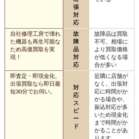
張
対
応
自社修理工房で壊れ
故
故障品は買取
た機器も再生可能な
障
不可、相場に
ため高価買取を実
品
より買取価格
現！
対
が低くなる場
応
合が多い
即査定・即現金化、
近隣に店舗が
出張買取なら即日最
なく、出張対
対
短30分でお伺い。
応に時間がか
応
かる場合や、
ス
振込対応が多
ピ
いため現金化
ー
まで時間がか
ド
かることがあ
ります。