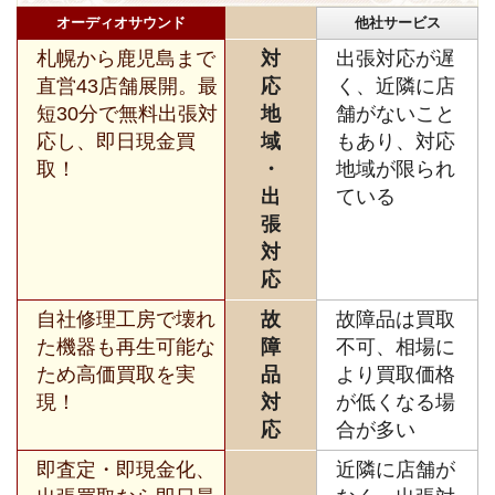
オーディオサウンド
他社サービス
札幌から鹿児島まで
対
出張対応が遅
直営43店舗展開。最
応
く、近隣に店
短30分で無料出張対
地
舗がないこと
応し、即日現金買
域
もあり、対応
取！
・
地域が限られ
出
ている
張
対
応
自社修理工房で壊れ
故
故障品は買取
た機器も再生可能な
障
不可、相場に
ため高価買取を実
品
より買取価格
現！
対
が低くなる場
応
合が多い
即査定・即現金化、
近隣に店舗が