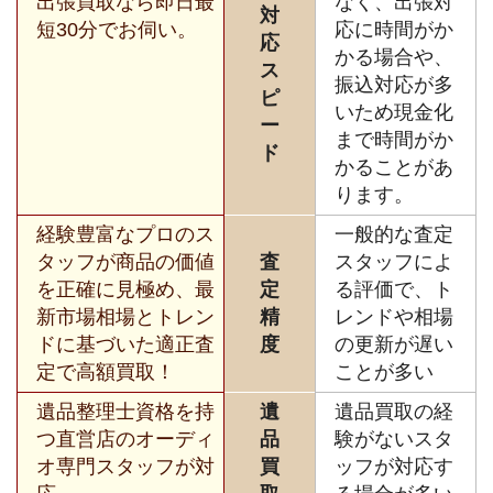
出張買取なら即日最
なく、出張対
対
短30分でお伺い。
応に時間がか
応
かる場合や、
ス
振込対応が多
ピ
いため現金化
ー
まで時間がか
ド
かることがあ
ります。
経験豊富なプロのス
一般的な査定
タッフが商品の価値
査
スタッフによ
を正確に見極め、最
定
る評価で、ト
新市場相場とトレン
精
レンドや相場
ドに基づいた適正査
度
の更新が遅い
定で高額買取！
ことが多い
遺品整理士資格を持
遺
遺品買取の経
つ直営店のオーディ
品
験がないスタ
オ専門スタッフが対
買
ッフが対応す