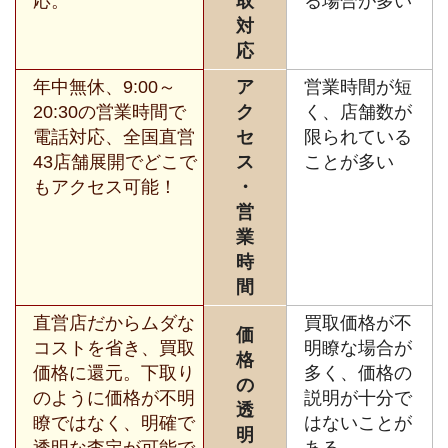
応。
取
る場合が多い
対
応
年中無休、9:00～
ア
営業時間が短
20:30の営業時間で
ク
く、店舗数が
電話対応、全国直営
セ
限られている
43店舗展開でどこで
ス
ことが多い
もアクセス可能！
・
営
業
時
間
直営店だからムダな
買取価格が不
価
コストを省き、買取
明瞭な場合が
格
価格に還元。下取り
多く、価格の
の
のように価格が不明
説明が十分で
透
瞭ではなく、明確で
はないことが
明
透明な査定が可能で
ある