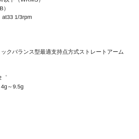
-B）
33 1/3rpm
ィックバランス型最適支持点方式ストレートアーム
2゜
g～9.5g