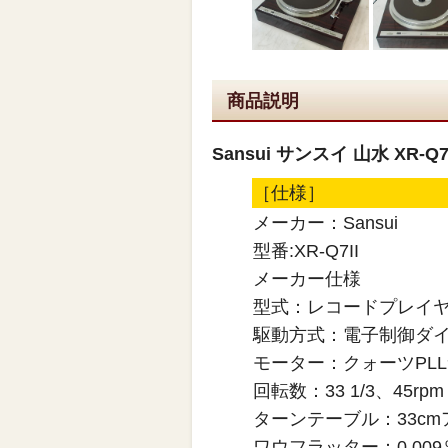
商品説明
Sansui サンスイ 山水 XR
［仕様］
メーカー：Sansui
型番:XR-Q7II
メーカー仕様
型式：レコードプレイ
駆動方式：電子制御ダ
モーター：クォーツPL
回転数：33 1/3、45rpm
ターンテーブル：33cm
ワウフラッター：0.00