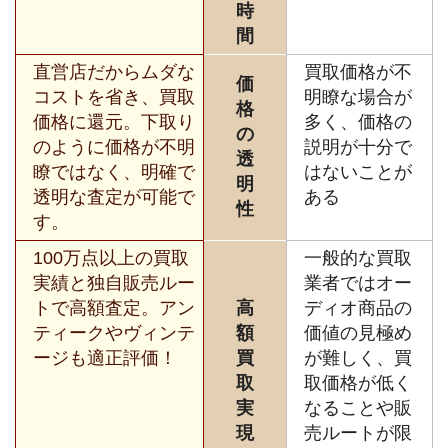
時
間
直営店だからムダな
買取価格が不
価
コストを省き、買取
明瞭な場合が
格
価格に還元。下取り
多く、価格の
の
のように価格が不明
説明が十分で
透
瞭ではなく、明確で
はないことが
明
透明な査定が可能で
ある
性
す。
100万点以上の買取
一般的な買取
実績と独自販売ルー
業者ではオー
トで高額査定。アン
高
ディオ商品の
ティークやヴィンテ
額
価値の見極め
ージも適正評価！
買
が難しく、買
取
取価格が低く
実
なることや販
現
売ルートが限