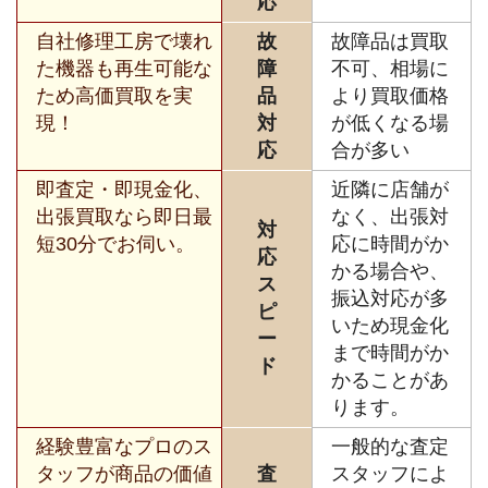
応
自社修理工房で壊れ
故
故障品は買取
た機器も再生可能な
障
不可、相場に
ため高価買取を実
品
より買取価格
現！
対
が低くなる場
応
合が多い
即査定・即現金化、
近隣に店舗が
出張買取なら即日最
なく、出張対
対
短30分でお伺い。
応に時間がか
応
かる場合や、
ス
振込対応が多
ピ
いため現金化
ー
まで時間がか
ド
かることがあ
ります。
経験豊富なプロのス
一般的な査定
タッフが商品の価値
査
スタッフによ