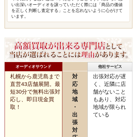
い出深いオーディオを譲っていただく際には「商品の価値
を正しく判断し査定する」ことを忘れないように心がけて
います。
オーディオサウンド
他社サービス
札幌から鹿児島まで
対
出張対応が遅
直営43店舗展開。最
応
く、近隣に店
短30分で無料出張対
地
舗がないこと
応し、即日現金買
域
もあり、対応
取！
・
地域が限られ
出
ている
張
対