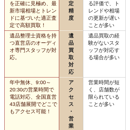
を正確に見極め、最
定
る評価で、ト
新市場相場とトレン
精
レンドや相場
ドに基づいた適正査
度
の更新が遅い
定で高額買取！
ことが多い
遺品整理士資格を持
遺
遺品買取の経
つ直営店のオーディ
品
験がないスタ
オ専門スタッフが対
買
ッフが対応す
応。
取
る場合が多い
対
応
年中無休、9:00～
ア
営業時間が短
20:30の営業時間で
ク
く、店舗数が
電話対応、全国直営
セ
限られている
43店舗展開でどこで
ス
ことが多い
もアクセス可能！
・
営
業