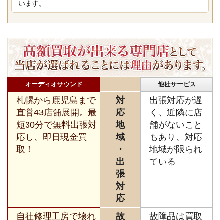
います。
オーディオサウンド
他社サービス
札幌から鹿児島まで
対
出張対応が遅
直営43店舗展開。最
応
く、近隣に店
短30分で無料出張対
地
舗がないこと
応し、即日現金買
域
もあり、対応
取！
・
地域が限られ
出
ている
張
対
応
自社修理工房で壊れ
故
故障品は買取