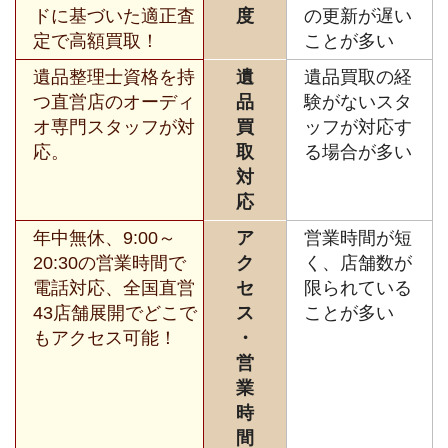
ドに基づいた適正査
度
の更新が遅い
定で高額買取！
ことが多い
遺品整理士資格を持
遺
遺品買取の経
つ直営店のオーディ
品
験がないスタ
オ専門スタッフが対
買
ッフが対応す
応。
取
る場合が多い
対
応
年中無休、9:00～
ア
営業時間が短
20:30の営業時間で
ク
く、店舗数が
電話対応、全国直営
セ
限られている
43店舗展開でどこで
ス
ことが多い
もアクセス可能！
・
営
業
時
間