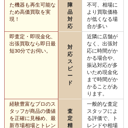
た機器も再生可能な
障
不可、相場に
ため高価買取を実
品
より買取価格
現！
対
が低くなる場
応
合が多い
即査定・即現金化、
近隣に店舗が
出張買取なら即日最
なく、出張対
対
短30分でお伺い。
応に時間がか
応
かる場合や、
ス
振込対応が多
ピ
いため現金化
ー
まで時間がか
ド
かることがあ
ります。
経験豊富なプロのス
一般的な査定
タッフが商品の価値
査
スタッフによ
を正確に見極め、最
定
る評価で、ト
新市場相場とトレン
精
レンドや相場