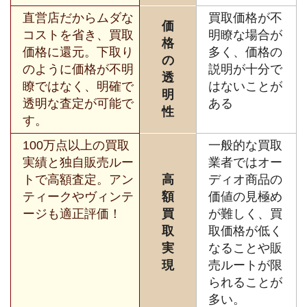
直営店だからムダな
買取価格が不
価
コストを省き、買取
明瞭な場合が
格
価格に還元。下取り
多く、価格の
の
のように価格が不明
説明が十分で
透
瞭ではなく、明確で
はないことが
明
透明な査定が可能で
ある
性
す。
100万点以上の買取
一般的な買取
実績と独自販売ルー
業者ではオー
トで高額査定。アン
高
ディオ商品の
ティークやヴィンテ
額
価値の見極め
ージも適正評価！
買
が難しく、買
取
取価格が低く
実
なることや販
現
売ルートが限
られることが
多い。