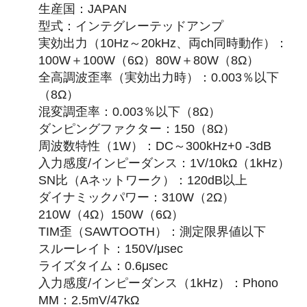
生産国：JAPAN
型式：インテグレーテッドアンプ
実効出力（10Hz～20kHz、両ch同時動作）：
100W＋100W（6Ω）80W＋80W（8Ω）
全高調波歪率（実効出力時）：0.003％以下
（8Ω）
混変調歪率：0.003％以下（8Ω）
ダンピングファクター：150（8Ω）
周波数特性（1W）：DC～300kHz+0 -3dB
入力感度/インピーダンス：1V/10kΩ（1kHz）
SN比（Aネットワーク）：120dB以上
ダイナミックパワー：310W（2Ω）
210W（4Ω）150W（6Ω）
TIM歪（SAWTOOTH）：測定限界値以下
スルーレイト：150V/μsec
ライズタイム：0.6μsec
入力感度/インピーダンス（1kHz）：Phono
MM：2.5mV/47kΩ