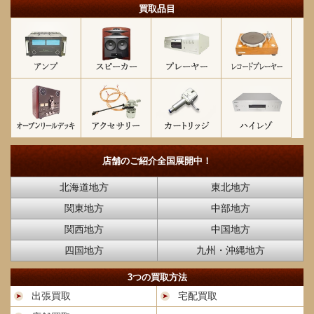
買取品目
店舗のご紹介
全国展開中！
北海道地方
東北地方
関東地方
中部地方
関西地方
中国地方
四国地方
九州・沖縄地方
3つの買取方法
出張買取
宅配買取