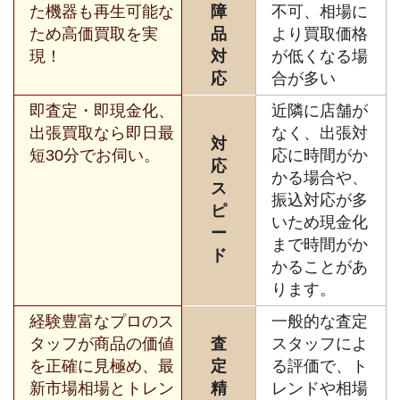
た機器も再生可能な
障
不可、相場に
ため高価買取を実
品
より買取価格
現！
対
が低くなる場
応
合が多い
即査定・即現金化、
近隣に店舗が
出張買取なら即日最
なく、出張対
対
短30分でお伺い。
応に時間がか
応
かる場合や、
ス
振込対応が多
ピ
いため現金化
ー
まで時間がか
ド
かることがあ
ります。
経験豊富なプロのス
一般的な査定
タッフが商品の価値
査
スタッフによ
を正確に見極め、最
定
る評価で、ト
新市場相場とトレン
精
レンドや相場