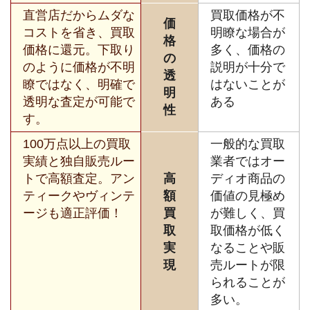
直営店だからムダな
買取価格が不
価
コストを省き、買取
明瞭な場合が
格
価格に還元。下取り
多く、価格の
の
のように価格が不明
説明が十分で
透
瞭ではなく、明確で
はないことが
明
透明な査定が可能で
ある
性
す。
100万点以上の買取
一般的な買取
実績と独自販売ルー
業者ではオー
トで高額査定。アン
高
ディオ商品の
ティークやヴィンテ
額
価値の見極め
ージも適正評価！
買
が難しく、買
取
取価格が低く
実
なることや販
現
売ルートが限
られることが
多い。