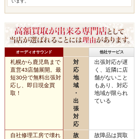
います。
オーディオサウンド
他社サービス
札幌から鹿児島まで
対
出張対応が遅
直営43店舗展開。最
応
く、近隣に店
短30分で無料出張対
地
舗がないこと
応し、即日現金買
域
もあり、対応
取！
・
地域が限られ
出
ている
張
対
応
自社修理工房で壊れ
故
故障品は買取