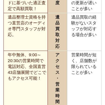
ドに基づいた適正査
度
の更新が遅い
定で高額買取！
ことが多い
遺品整理士資格を持
遺
遺品買取の経
つ直営店のオーディ
品
験がないスタ
オ専門スタッフが対
買
ッフが対応す
応。
取
る場合が多い
対
応
年中無休、9:00～
ア
営業時間が短
20:30の営業時間で
ク
く、店舗数が
電話対応、全国直営
セ
限られている
43店舗展開でどこで
ス
ことが多い
もアクセス可能！
・
営
業
時
間