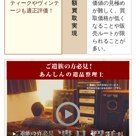
ティークやヴィンテ
額
価値の見極め
ージも適正評価！
買
が難しく、買
取
取価格が低く
実
なることや販
現
売ルートが限
られることが
多い。