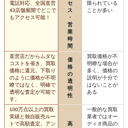
電話対応、全国直営
セ
限られている
43店舗展開でどこで
ス
ことが多い
もアクセス可能！
・
営
業
時
間
直営店だからムダな
買取価格が不
価
コストを省き、買取
明瞭な場合が
格
価格に還元。下取り
多く、価格の
の
のように価格が不明
説明が十分で
透
瞭ではなく、明確で
はないことが
明
透明な査定が可能で
ある
性
す。
100万点以上の買取
一般的な買取
実績と独自販売ルー
業者ではオー
トで高額査定。アン
高
ディオ商品の