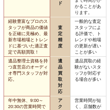
まで時間がか
ド
かることがあ
ります。
経験豊富なプロのス
一般的な査定
タッフが商品の価値
査
スタッフによ
を正確に見極め、最
定
る評価で、ト
新市場相場とトレン
精
レンドや相場
ドに基づいた適正査
度
の更新が遅い
定で高額買取！
ことが多い
遺品整理士資格を持
遺
遺品買取の経
つ直営店のオーディ
品
験がないスタ
オ専門スタッフが対
買
ッフが対応す
応。
取
る場合が多い
対
応
年中無休、9:00～
ア
営業時間が短
20:30の営業時間で
ク
く、店舗数が