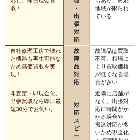
応し、即日現金買
域
もあり、対応
取！
・
地域が限られ
出
ている
張
対
応
自社修理工房で壊れ
故
故障品は買取
た機器も再生可能な
障
不可、相場に
ため高価買取を実
品
より買取価格
現！
対
が低くなる場
応
合が多い
即査定・即現金化、
近隣に店舗が
出張買取なら即日最
なく、出張対
対
短30分でお伺い。
応に時間がか
応
かる場合や、
ス
振込対応が多
ピ
いため現金化
ー