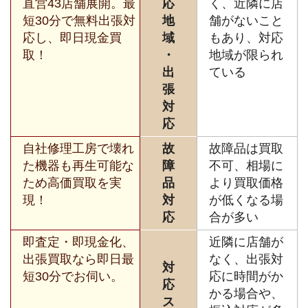
直営43店舗展開。最
応
く、近隣に店
短30分で無料出張対
地
舗がないこと
応し、即日現金買
域
もあり、対応
取！
・
地域が限られ
出
ている
張
対
応
自社修理工房で壊れ
故
故障品は買取
た機器も再生可能な
障
不可、相場に
ため高価買取を実
品
より買取価格
現！
対
が低くなる場
応
合が多い
即査定・即現金化、
近隣に店舗が
出張買取なら即日最
なく、出張対
対
短30分でお伺い。
応に時間がか
応
かる場合や、
ス