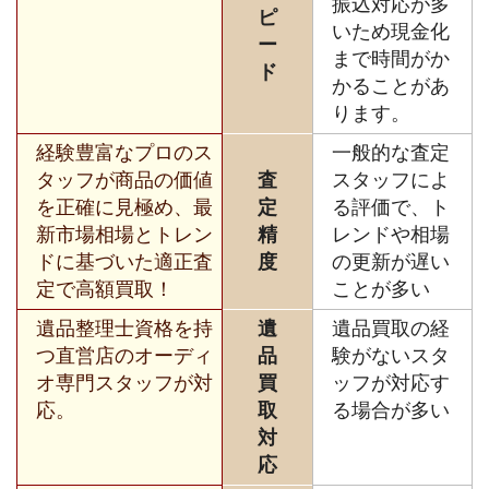
振込対応が多
ピ
いため現金化
ー
まで時間がか
ド
かることがあ
ります。
経験豊富なプロのス
一般的な査定
タッフが商品の価値
査
スタッフによ
を正確に見極め、最
定
る評価で、ト
新市場相場とトレン
精
レンドや相場
ドに基づいた適正査
度
の更新が遅い
定で高額買取！
ことが多い
遺品整理士資格を持
遺
遺品買取の経
つ直営店のオーディ
品
験がないスタ
オ専門スタッフが対
買
ッフが対応す
応。
取
る場合が多い
対
応