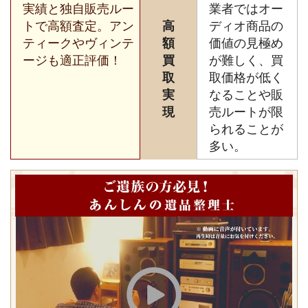
実績と独自販売ルー
業者ではオー
トで高額査定。アン
高
ディオ商品の
ティークやヴィンテ
額
価値の見極め
ージも適正評価！
買
が難しく、買
取
取価格が低く
実
なることや販
現
売ルートが限
られることが
多い。