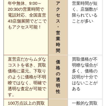
年中無休、9:00～
ア
営業時間が短
20:30の営業時間で
ク
く、店舗数が
電話対応、全国直営
セ
限られている
43店舗展開でどこで
ス
ことが多い
もアクセス可能！
・
営
業
時
間
直営店だからムダな
買取価格が不
価
コストを省き、買取
明瞭な場合が
格
価格に還元。下取り
多く、価格の
の
のように価格が不明
説明が十分で
透
瞭ではなく、明確で
はないことが
明
透明な査定が可能で
ある
性
す。
100万点以上の買取
一般的な買取