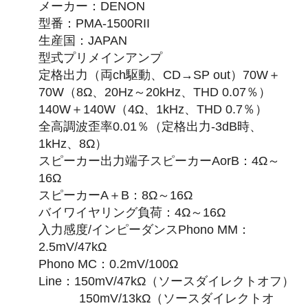
メーカー：DENON
型番：PMA-1500RII
生産国：JAPAN
型式プリメインアンプ
定格出力（両ch駆動、CD→SP out）70W＋
70W（8Ω、20Hz～20kHz、THD 0.07％）
140W＋140W（4Ω、1kHz、THD 0.7％）
全高調波歪率0.01％（定格出力-3dB時、
1kHz、8Ω）
スピーカー出力端子スピーカーAorB：4Ω～
16Ω
スピーカーA＋B：8Ω～16Ω
バイワイヤリング負荷：4Ω～16Ω
入力感度/インピーダンスPhono MM：
2.5mV/47kΩ
Phono MC：0.2mV/100Ω
Line：150mV/47kΩ（ソースダイレクトオフ）
150mV/13kΩ（ソースダイレクトオ