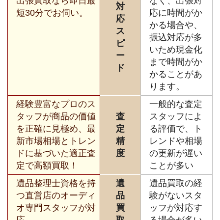
出張買取なら即日最
なく、出張対
対
短30分でお伺い。
応に時間がか
応
かる場合や、
ス
振込対応が多
ピ
いため現金化
ー
まで時間がか
ド
かることがあ
ります。
経験豊富なプロのス
一般的な査定
タッフが商品の価値
査
スタッフによ
を正確に見極め、最
定
る評価で、ト
新市場相場とトレン
精
レンドや相場
ドに基づいた適正査
度
の更新が遅い
定で高額買取！
ことが多い
遺品整理士資格を持
遺
遺品買取の経
つ直営店のオーディ
品
験がないスタ
オ専門スタッフが対
買
ッフが対応す
応。
取
る場合が多い