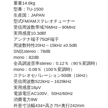
重量14.6kg
型番：TU-1500
生産国：JAPAN
型式FM/AMステレオチューナー
受信周波数帯域76MHz～90MHz
実用感度10.3dBf
アンテナ端子75ΩF端子
周波数特性20Hz～15kHz ±0.5dB
SN比stereo：78dB
mono：82dB
全高調波歪率stereo：0.12％（90％変調時）
mono：0.08％（100％変調時）
ステレオセパレーション50dB（1kHz）
受信周波数522kHz～1629kHz
実用感度18μV
電源電圧AC100V、50Hz/60Hz
消費電力9W
外形寸法幅434×高さ75×奥行242mm