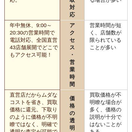
対
応
年中無休、9:00～
ア
営業時間が短
20:30の営業時間で
ク
く、店舗数が
電話対応、全国直営
セ
限られている
43店舗展開でどこで
ス
ことが多い
もアクセス可能！
・
営
業
時
間
直営店だからムダな
買取価格が不
価
コストを省き、買取
明瞭な場合が
格
価格に還元。下取り
多く、価格の
の
のように価格が不明
説明が十分で
透
瞭ではなく、明確で
はないことが
明
透明な査定が可能で
ある