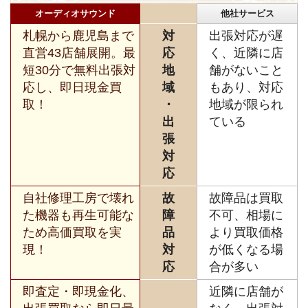
オーディオサウンド
他社サービス
札幌から鹿児島まで
対
出張対応が遅
直営43店舗展開。最
応
く、近隣に店
短30分で無料出張対
地
舗がないこと
応し、即日現金買
域
もあり、対応
取！
・
地域が限られ
出
ている
張
対
応
自社修理工房で壊れ
故
故障品は買取
た機器も再生可能な
障
不可、相場に
ため高価買取を実
品
より買取価格
現！
対
が低くなる場
応
合が多い
即査定・即現金化、
近隣に店舗が