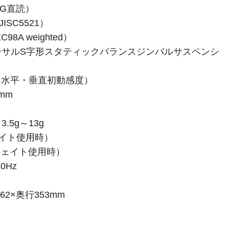
（FG直読）
JISC5521）
C98A weighted）
ーサルS字形スタティックバランスジンバルサスペンシ
（水平・垂直初動感度）
mm
5g～13g
ェイト使用時）
ルウェイト使用時）
0Hz
62×奥行353mm