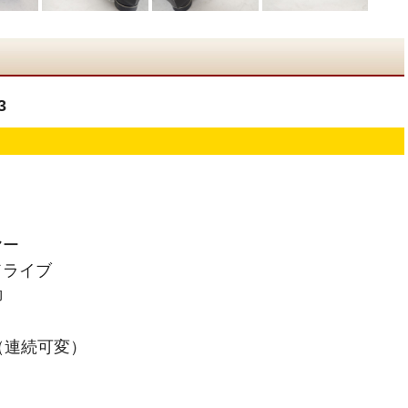
3
ヤー
ドライブ
御
（連続可変）