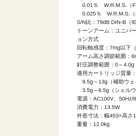
0.01％ W.R.M.S.
0.025％ W.R.M.S.（
S/N比：79dB DIN-B（IE
トーンアーム：ユニバ
ョン方式
回転軸感度：7mg以下
アーム高さ調節範囲：6
針圧調整範囲：0～4.0g
適用カートリッジ質量：3.
9.5g～13g（補助ウ
3.5g～6.5g（シェ
電源：AC100V、50Hz/6
消費電力：13.5W
外形寸法：幅453×高さ1
重量：12.0kg