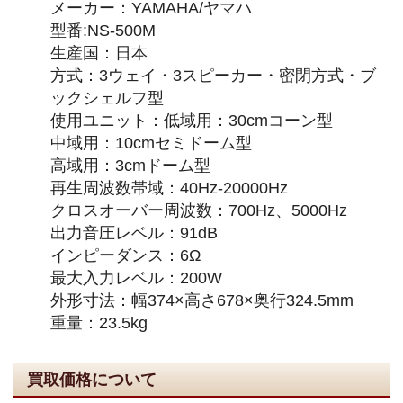
メーカー：YAMAHA/ヤマハ
型番:NS-500M
生産国：日本
方式：3ウェイ・3スピーカー・密閉方式・ブ
ックシェルフ型
使用ユニット：低域用：30cmコーン型
中域用：10cmセミドーム型
高域用：3cmドーム型
再生周波数帯域：40Hz-20000Hz
クロスオーバー周波数：700Hz、5000Hz
出力音圧レベル：91dB
インピーダンス：6Ω
最大入力レベル：200W
外形寸法：幅374×高さ678×奥行324.5mm
重量：23.5kg
買取価格について