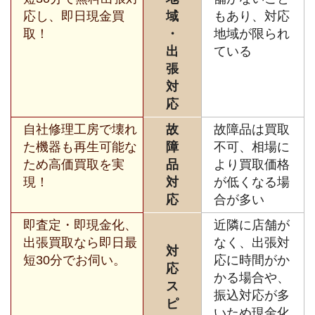
応し、即日現金買
域
もあり、対応
取！
・
地域が限られ
出
ている
張
対
応
自社修理工房で壊れ
故
故障品は買取
た機器も再生可能な
障
不可、相場に
ため高価買取を実
品
より買取価格
現！
対
が低くなる場
応
合が多い
即査定・即現金化、
近隣に店舗が
出張買取なら即日最
なく、出張対
対
短30分でお伺い。
応に時間がか
応
かる場合や、
ス
振込対応が多
ピ
いため現金化