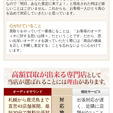
なので「明日、あなた査定に来てよ！」と指名された時ほど嬉
しいことはございません。これからも、お客様一人ひとり真心
を込めて対応していきたいと思っています。
心がけていること
買取りをやっていて一番感じることは、「お客様のオーデ
ィオに対する思いは様々」だということです。だから、思
い出深いオーディオを譲っていただく際には「商品の価値
を正しく判断し査定する」ことを忘れないように心がけて
います。
オーディオサウンド
他社サービス
札幌から鹿児島まで
対
出張対応が遅
直営43店舗展開。最
応
く、近隣に店
短30分で無料出張対
地
舗がないこと