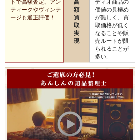
トで高額査定。アン
高
ディオ商品の
ティークやヴィンテ
額
価値の見極め
ージも適正評価！
買
が難しく、買
取
取価格が低く
実
なることや販
現
売ルートが限
られることが
多い。