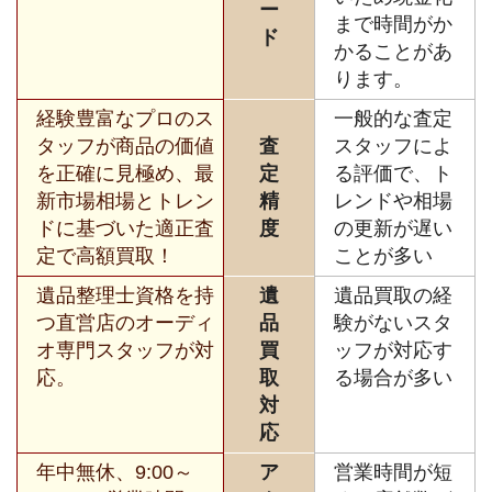
ー
まで時間がか
ド
かることがあ
ります。
経験豊富なプロのス
一般的な査定
タッフが商品の価値
査
スタッフによ
を正確に見極め、最
定
る評価で、ト
新市場相場とトレン
精
レンドや相場
ドに基づいた適正査
度
の更新が遅い
定で高額買取！
ことが多い
遺品整理士資格を持
遺
遺品買取の経
つ直営店のオーディ
品
験がないスタ
オ専門スタッフが対
買
ッフが対応す
応。
取
る場合が多い
対
応
年中無休、9:00～
ア
営業時間が短