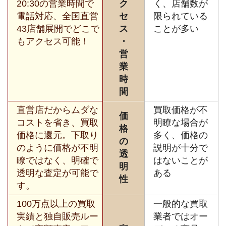
20:30の営業時間で
ク
く、店舗数が
電話対応、全国直営
セ
限られている
43店舗展開でどこで
ス
ことが多い
もアクセス可能！
・
営
業
時
間
直営店だからムダな
買取価格が不
価
コストを省き、買取
明瞭な場合が
格
価格に還元。下取り
多く、価格の
の
のように価格が不明
説明が十分で
透
瞭ではなく、明確で
はないことが
明
透明な査定が可能で
ある
性
す。
100万点以上の買取
一般的な買取
実績と独自販売ルー
業者ではオー