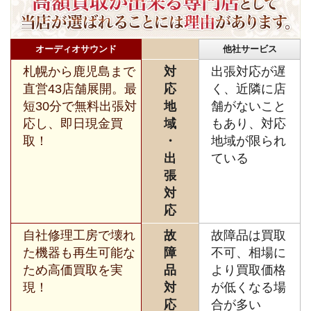
オーディオサウンド
他社サービス
札幌から鹿児島まで
対
出張対応が遅
直営43店舗展開。最
応
く、近隣に店
短30分で無料出張対
地
舗がないこと
応し、即日現金買
域
もあり、対応
取！
・
地域が限られ
出
ている
張
対
応
自社修理工房で壊れ
故
故障品は買取
た機器も再生可能な
障
不可、相場に
ため高価買取を実
品
より買取価格
現！
対
が低くなる場
応
合が多い