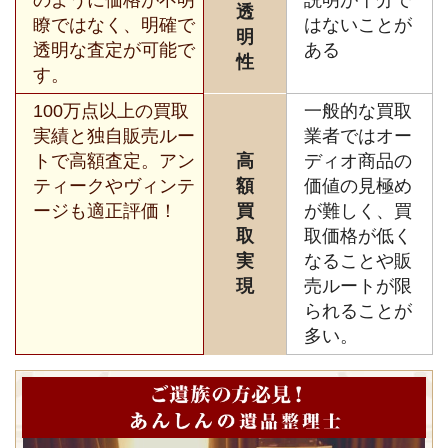
透
瞭ではなく、明確で
はないことが
明
透明な査定が可能で
ある
性
す。
100万点以上の買取
一般的な買取
実績と独自販売ルー
業者ではオー
トで高額査定。アン
高
ディオ商品の
ティークやヴィンテ
額
価値の見極め
ージも適正評価！
買
が難しく、買
取
取価格が低く
実
なることや販
現
売ルートが限
られることが
多い。