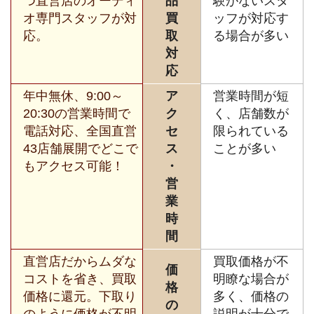
つ直営店のオーディ
品
験がないスタ
オ専門スタッフが対
買
ッフが対応す
応。
取
る場合が多い
対
応
年中無休、9:00～
ア
営業時間が短
20:30の営業時間で
ク
く、店舗数が
電話対応、全国直営
セ
限られている
43店舗展開でどこで
ス
ことが多い
もアクセス可能！
・
営
業
時
間
直営店だからムダな
買取価格が不
価
コストを省き、買取
明瞭な場合が
格
価格に還元。下取り
多く、価格の
の
のように価格が不明
説明が十分で