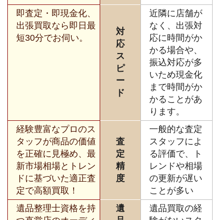
即査定・即現金化、
近隣に店舗が
出張買取なら即日最
なく、出張対
対
短30分でお伺い。
応に時間がか
応
かる場合や、
ス
振込対応が多
ピ
いため現金化
ー
まで時間がか
ド
かることがあ
ります。
経験豊富なプロのス
一般的な査定
タッフが商品の価値
査
スタッフによ
を正確に見極め、最
定
る評価で、ト
新市場相場とトレン
精
レンドや相場
ドに基づいた適正査
度
の更新が遅い
定で高額買取！
ことが多い
遺品整理士資格を持
遺
遺品買取の経