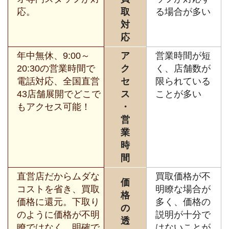
応。
取
る場合が多い
対
応
年中無休、9:00～
ア
営業時間が短
20:30の営業時間で
ク
く、店舗数が
電話対応、全国直営
セ
限られている
43店舗展開でどこで
ス
ことが多い
もアクセス可能！
・
営
業
時
間
直営店だからムダな
買取価格が不
価
コストを省き、買取
明瞭な場合が
格
価格に還元。下取り
多く、価格の
の
のように価格が不明
説明が十分で
透
瞭ではなく、明確で
はないことが