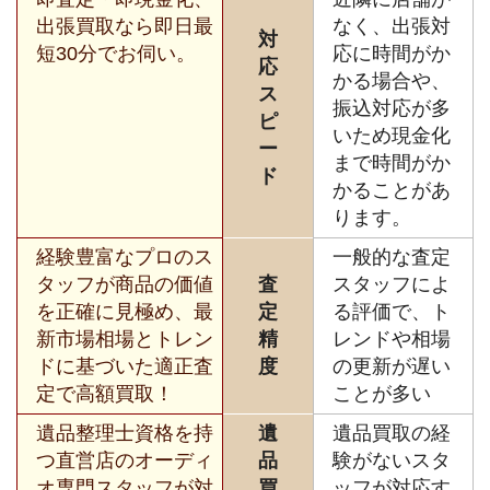
出張買取なら即日最
なく、出張対
対
短30分でお伺い。
応に時間がか
応
かる場合や、
ス
振込対応が多
ピ
いため現金化
ー
まで時間がか
ド
かることがあ
ります。
経験豊富なプロのス
一般的な査定
タッフが商品の価値
査
スタッフによ
を正確に見極め、最
定
る評価で、ト
新市場相場とトレン
精
レンドや相場
ドに基づいた適正査
度
の更新が遅い
定で高額買取！
ことが多い
遺品整理士資格を持
遺
遺品買取の経
つ直営店のオーディ
品
験がないスタ
オ専門スタッフが対
買
ッフが対応す