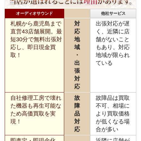
オーディオサウンド
他社サービス
札幌から鹿児島まで
対
出張対応が遅
直営43店舗展開。最
応
く、近隣に店
短30分で無料出張対
地
舗がないこと
応し、即日現金買
域
もあり、対応
取！
・
地域が限られ
出
ている
張
対
応
自社修理工房で壊れ
故
故障品は買取
た機器も再生可能な
障
不可、相場に
ため高価買取を実
品
より買取価格
現！
対
が低くなる場
応
合が多い
即査定・即現金化、
近隣に店舗が