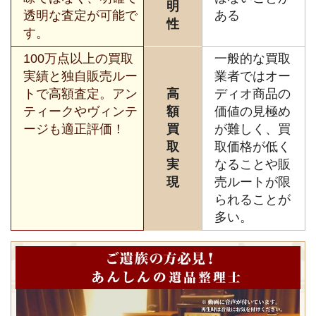
明
透明な査定が可能で
ある
性
す。
100万点以上の買取
一般的な買取
実績と独自販売ルー
業者ではオー
トで高額査定。アン
高
ディオ商品の
ティークやヴィンテ
額
価値の見極め
ージも適正評価！
買
が難しく、買
取
取価格が低く
実
なることや販
現
売ルートが限
られることが
多い。