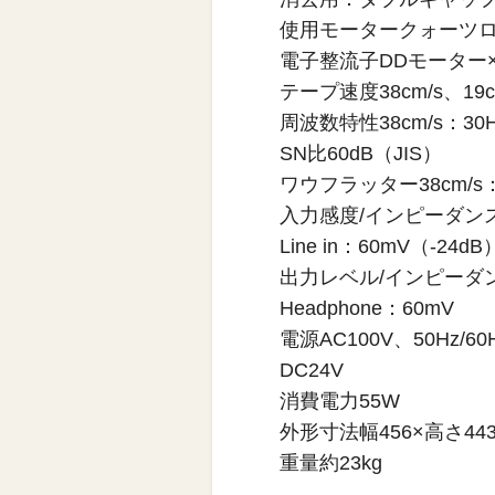
使用モータークォーツロ
電子整流子DDモーター×
テープ速度38cm/s、19cm
周波数特性38cm/s：30Hz
SN比60dB（JIS）
ワウフラッター38cm/s：
入力感度/インピーダンスMic
Line in：60mV（-24dB
出力レベル/インピーダンスLi
Headphone：60mV
電源AC100V、50Hz/60
DC24V
消費電力55W
外形寸法幅456×高さ443
重量約23kg