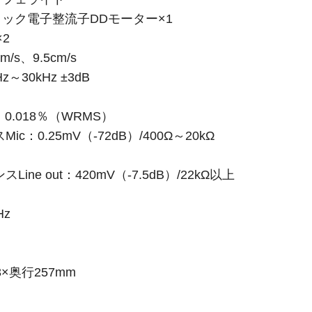
ック電子整流子DDモーター×1
2
/s、9.5cm/s
～30kHz ±3dB
0.018％（WRMS）
：0.25mV（-72dB）/400Ω～20kΩ
）
ne out：420mV（-7.5dB）/22kΩ以上
Hz
×奥行257mm