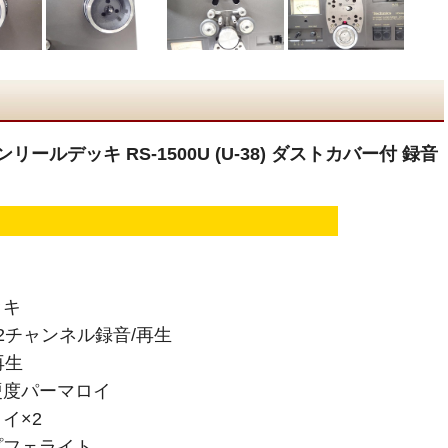
ンリールデッキ RS-1500U (U-38) ダストカバー付 録音
ッキ
2チャンネル録音/再生
再生
硬度パーマロイ
イ×2
プフェライト