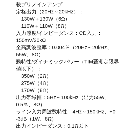
載プリメインアンプ
定格出力（20Hz～20kHz）：
130W＋130W（6Ω）
110W＋110W（8Ω）
入力感度/インピーダンス：CD入力：
150mV/30kΩ
全高調波歪率：0.004％（20Hz～20kHz、
55W、8Ω）
動特性/ダイナミックパワー（TIM歪測定限界
値以下）：
350W（2Ω）
275W（4Ω）
170W（8Ω）
出力帯域幅：5Hz～100kHz（出力55W、
0.5％、8Ω）
ライン入力周波数特性：4Hz～150kHz、+0
-3dB（1W、8Ω）
出力インピーダンス：0.1Ω以下