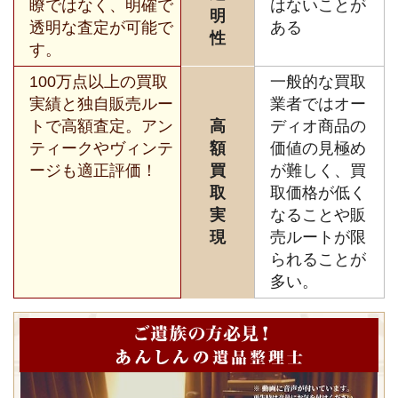
瞭ではなく、明確で
はないことが
明
透明な査定が可能で
ある
性
す。
100万点以上の買取
一般的な買取
実績と独自販売ルー
業者ではオー
トで高額査定。アン
高
ディオ商品の
ティークやヴィンテ
額
価値の見極め
ージも適正評価！
買
が難しく、買
取
取価格が低く
実
なることや販
現
売ルートが限
られることが
多い。