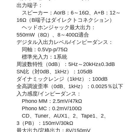
出力端子：
スピーカー：AorB：6～16Ω、A+B：12～
16Ω（B端子はダイレクトコネクション）
ヘッドホンジャック最大出力：
550mW（8Ω）、8～400Ω適合
デジタル入出力レベル/インピーダンス：
同軸：0.5Vp-p/75Ω
標準光入力：1系統
周波数特性（0dB）：5Hz～20kHz±0.3dB
SN比（対0dB、1kHz）：105dB
ダイナミックレンジ（1kHz）：100dB
全高調波歪率（0dB、1kHz）：0.0025％以下
入力感度/インピーダンス：
Phono MM：2.5mV/47kΩ
Phono MC：0.2mV/100Ω
CD、Tuner、AUX1、2、Tape1、2、
3（PB）：150mV/30kΩ
最大出力/定格出力：8V/150mV