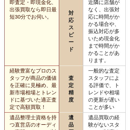
即査定・即現金化、
近隣に店舗が
出張買取なら即日最
なく、出張対
対
短30分でお伺い。
応に時間がか
応
かる場合や、
ス
振込対応が多
ピ
いため現金化
ー
まで時間がか
ド
かることがあ
ります。
経験豊富なプロのス
一般的な査定
タッフが商品の価値
査
スタッフによ
を正確に見極め、最
定
る評価で、ト
新市場相場とトレン
精
レンドや相場
ドに基づいた適正査
度
の更新が遅い
定で高額買取！
ことが多い
遺品整理士資格を持
遺
遺品買取の経
つ直営店のオーディ
品
験がないスタ