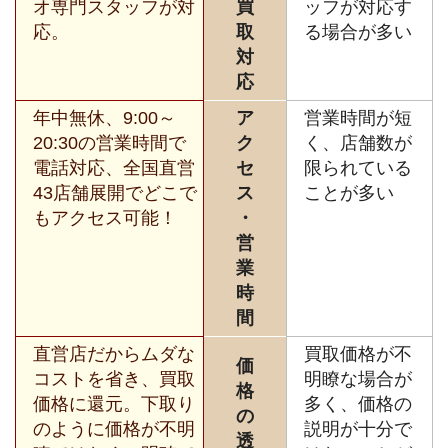
オ専門スタッフが対
買
ッフが対応す
応。
取
る場合が多い
対
応
年中無休、9:00～
ア
営業時間が短
20:30の営業時間で
ク
く、店舗数が
電話対応、全国直営
セ
限られている
43店舗展開でどこで
ス
ことが多い
もアクセス可能！
・
営
業
時
間
直営店だからムダな
買取価格が不
価
コストを省き、買取
明瞭な場合が
格
価格に還元。下取り
多く、価格の
の
のように価格が不明
説明が十分で
透