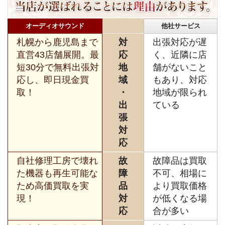
オーディオサウンド
他社サービス
札幌から鹿児島まで
対
出張対応が遅
直営43店舗展開。最
応
く、近隣に店
短30分で無料出張対
地
舗がないこと
応し、即日現金買
域
もあり、対応
取！
・
地域が限られ
出
ている
張
対
応
自社修理工房で壊れ
故
故障品は買取
た機器も再生可能な
障
不可、相場に
ため高価買取を実
品
より買取価格
現！
対
が低くなる場
応
合が多い