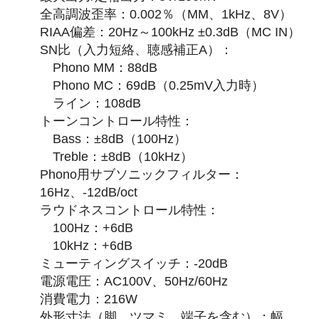
全高調波歪率：0.002％（MM、1kHz、8V）
RIAA偏差：20Hz～100kHz ±0.3dB（MC IN）
SN比（入力短絡、聴感補正A）：
Phono MM：88dB
Phono MC：69dB（0.25mV入力時）
ライン：108dB
トーンコントロール特性：
Bass：±8dB（100Hz）
Treble：±8dB（10kHz）
Phono用サブソニックフィルター：
16Hz、-12dB/oct
ラウドネスコントロール特性：
100Hz：+6dB
10kHz：+6dB
ミューティングスイッチ：-20dB
電源電圧：AC100V、50Hz/60Hz
消費電力：216W
外形寸法（脚、ツマミ、端子を含む）：幅