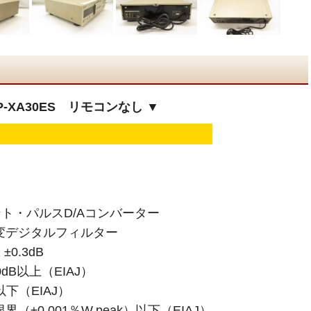
-XA30ES リモコンなし ▼
ント・パルスD/Aコンバーター
変デジタルフィルター
±0.3dB
dB以上（EIAJ）
以下（EIAJ）
±0.001％W.peak）以下（EIAJ）