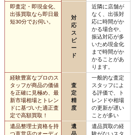
即査定・即現金化、
近隣に店舗が
出張買取なら即日最
なく、出張対
対
短30分でお伺い。
応に時間がか
応
かる場合や、
ス
振込対応が多
ピ
いため現金化
ー
まで時間がか
ド
かることがあ
ります。
経験豊富なプロのス
一般的な査定
タッフが商品の価値
査
スタッフによ
を正確に見極め、最
定
る評価で、ト
新市場相場とトレン
精
レンドや相場
ドに基づいた適正査
度
の更新が遅い
定で高額買取！
ことが多い
遺品整理士資格を持
遺
遺品買取の経
つ直営店のオーディ
品
験がないスタ