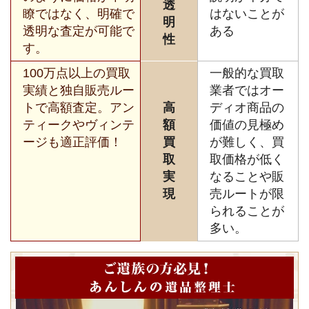
透
瞭ではなく、明確で
はないことが
明
透明な査定が可能で
ある
性
す。
100万点以上の買取
一般的な買取
実績と独自販売ルー
業者ではオー
トで高額査定。アン
高
ディオ商品の
ティークやヴィンテ
額
価値の見極め
ージも適正評価！
買
が難しく、買
取
取価格が低く
実
なることや販
現
売ルートが限
られることが
多い。