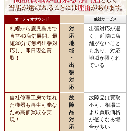
オーディオサウンド
他社サービス
札幌から鹿児島まで
対
出張対応が遅
直営43店舗展開。最
応
く、近隣に店
短30分で無料出張対
地
舗がないこと
応し、即日現金買
域
もあり、対応
取！
・
地域が限られ
出
ている
張
対
応
自社修理工房で壊れ
故
故障品は買取
た機器も再生可能な
障
不可、相場に
ため高価買取を実
品
より買取価格
現！
対
が低くなる場
応
合が多い