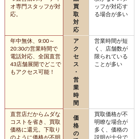
オ専門スタッフが対
買
ッフが対応す
応。
取
る場合が多い
対
応
年中無休、9:00～
ア
営業時間が短
20:30の営業時間で
ク
く、店舗数が
電話対応、全国直営
セ
限られている
43店舗展開でどこで
ス
ことが多い
もアクセス可能！
・
営
業
時
間
直営店だからムダな
買取価格が不
価
コストを省き、買取
明瞭な場合が
格
価格に還元。下取り
多く、価格の
の
のように価格が不明
説明が十分で