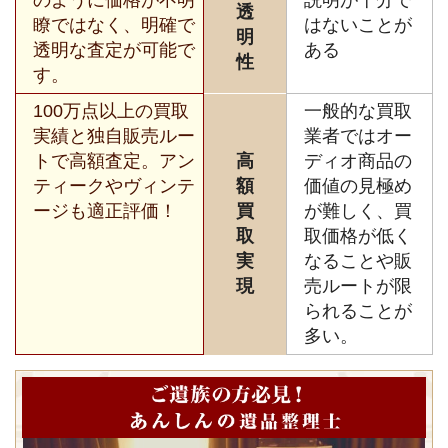
透
瞭ではなく、明確で
はないことが
明
透明な査定が可能で
ある
性
す。
100万点以上の買取
一般的な買取
実績と独自販売ルー
業者ではオー
トで高額査定。アン
高
ディオ商品の
ティークやヴィンテ
額
価値の見極め
ージも適正評価！
買
が難しく、買
取
取価格が低く
実
なることや販
現
売ルートが限
られることが
多い。