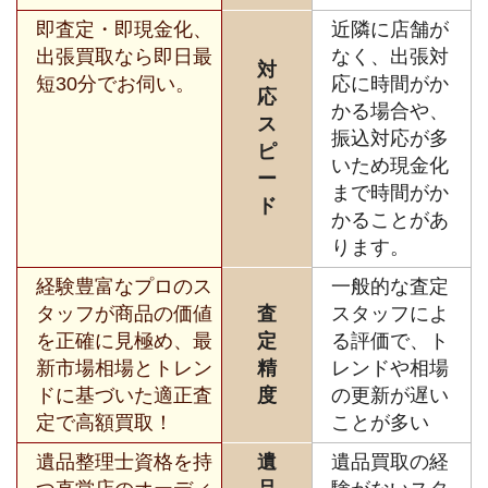
即査定・即現金化、
近隣に店舗が
出張買取なら即日最
なく、出張対
対
短30分でお伺い。
応に時間がか
応
かる場合や、
ス
振込対応が多
ピ
いため現金化
ー
まで時間がか
ド
かることがあ
ります。
経験豊富なプロのス
一般的な査定
タッフが商品の価値
査
スタッフによ
を正確に見極め、最
定
る評価で、ト
新市場相場とトレン
精
レンドや相場
ドに基づいた適正査
度
の更新が遅い
定で高額買取！
ことが多い
遺品整理士資格を持
遺
遺品買取の経