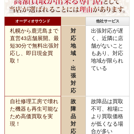
オーディオサウンド
他社サービス
札幌から鹿児島まで
対
出張対応が遅
直営43店舗展開。最
応
く、近隣に店
短30分で無料出張対
地
舗がないこと
応し、即日現金買
域
もあり、対応
取！
・
地域が限られ
出
ている
張
対
応
自社修理工房で壊れ
故
故障品は買取
た機器も再生可能な
障
不可、相場に
ため高価買取を実
品
より買取価格
現！
対
が低くなる場
応
合が多い