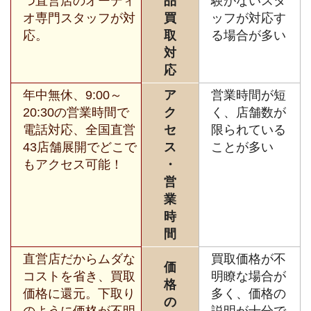
つ直営店のオーディ
品
験がないスタ
オ専門スタッフが対
買
ッフが対応す
応。
取
る場合が多い
対
応
年中無休、9:00～
ア
営業時間が短
20:30の営業時間で
ク
く、店舗数が
電話対応、全国直営
セ
限られている
43店舗展開でどこで
ス
ことが多い
もアクセス可能！
・
営
業
時
間
直営店だからムダな
買取価格が不
価
コストを省き、買取
明瞭な場合が
格
価格に還元。下取り
多く、価格の
の
のように価格が不明
説明が十分で