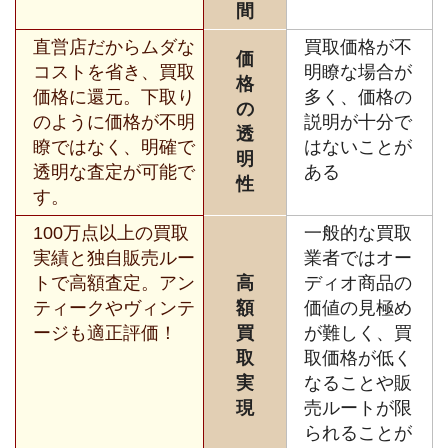
間
直営店だからムダな
買取価格が不
価
コストを省き、買取
明瞭な場合が
格
価格に還元。下取り
多く、価格の
の
のように価格が不明
説明が十分で
透
瞭ではなく、明確で
はないことが
明
透明な査定が可能で
ある
性
す。
100万点以上の買取
一般的な買取
実績と独自販売ルー
業者ではオー
トで高額査定。アン
高
ディオ商品の
ティークやヴィンテ
額
価値の見極め
ージも適正評価！
買
が難しく、買
取
取価格が低く
実
なることや販
現
売ルートが限
られることが