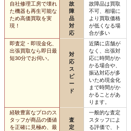
自社修理工房で壊れ
故
故障品は買取
た機器も再生可能な
障
不可、相場に
ため高価買取を実
品
より買取価格
現！
対
が低くなる場
応
合が多い
即査定・即現金化、
近隣に店舗が
出張買取なら即日最
なく、出張対
対
短30分でお伺い。
応に時間がか
応
かる場合や、
ス
振込対応が多
ピ
いため現金化
ー
まで時間がか
ド
かることがあ
ります。
経験豊富なプロのス
一般的な査定
タッフが商品の価値
査
スタッフによ
を正確に見極め、最
定
る評価で、ト