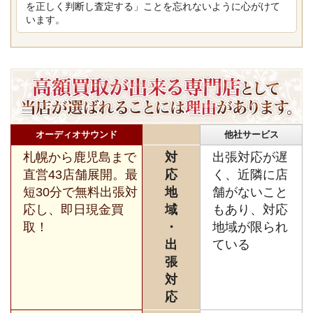
を正しく判断し査定する」ことを忘れないように心がけて
います。
オーディオサウンド
他社サービス
札幌から鹿児島まで
対
出張対応が遅
直営43店舗展開。最
応
く、近隣に店
短30分で無料出張対
地
舗がないこと
応し、即日現金買
域
もあり、対応
取！
・
地域が限られ
出
ている
張
対
応