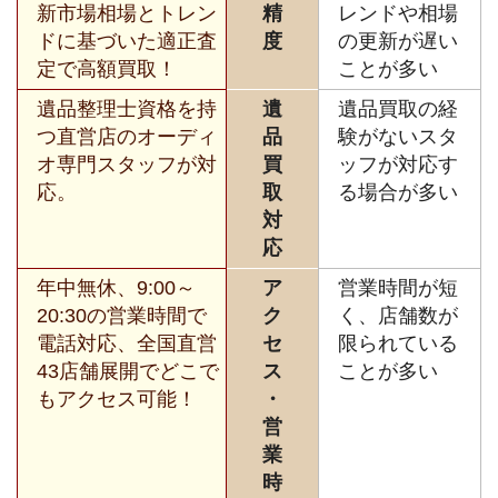
新市場相場とトレン
精
レンドや相場
ドに基づいた適正査
度
の更新が遅い
定で高額買取！
ことが多い
遺品整理士資格を持
遺
遺品買取の経
つ直営店のオーディ
品
験がないスタ
オ専門スタッフが対
買
ッフが対応す
応。
取
る場合が多い
対
応
年中無休、9:00～
ア
営業時間が短
20:30の営業時間で
ク
く、店舗数が
電話対応、全国直営
セ
限られている
43店舗展開でどこで
ス
ことが多い
もアクセス可能！
・
営
業
時