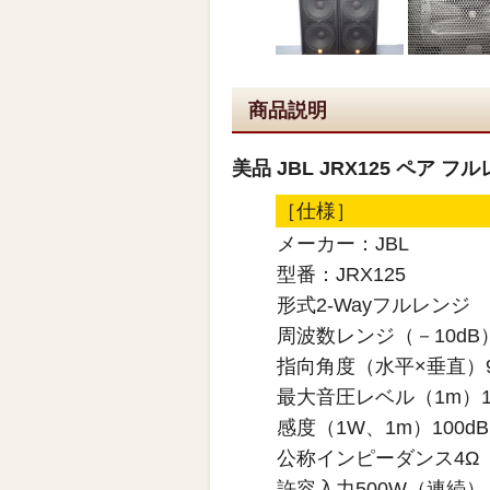
商品説明
美品 JBL JRX125 ペア
［仕様］
メーカー：JBL
型番：JRX125
形式2-Wayフルレンジ
周波数レンジ（－10dB）3
指向角度（水平×垂直）90
最大音圧レベル（1m）13
感度（1W、1m）100dB 
公称インピーダンス4Ω
許容入力500W（連続）