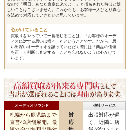
なので「明日、あなた査定に来てよ！」と指名された時ほど嬉
しいことはございません。これからも、お客様一人ひとり真心
を込めて対応していきたいと思っています。
心がけていること
買取りをやっていて一番感じることは、「お客様のオーデ
ィオに対する思いは様々」だということです。だから、思
い出深いオーディオを譲っていただく際には「商品の価値
を正しく判断し査定する」ことを忘れないように心がけて
います。
オーディオサウンド
他社サービス
札幌から鹿児島まで
対
出張対応が遅
直営43店舗展開。最
応
く、近隣に店
短30分で無料出張対
地
舗がないこと