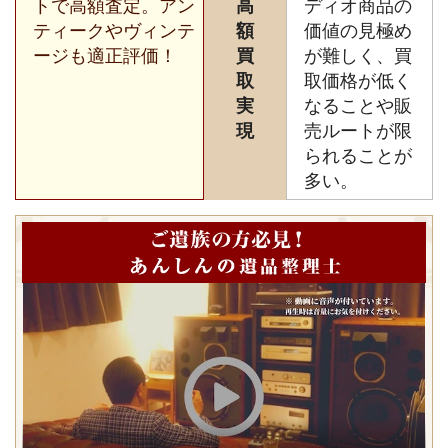
トで高額査定。アン
高
ディオ商品の
ティークやヴィンテ
額
価値の見極め
ージも適正評価！
買
が難しく、買
取
取価格が低く
実
なることや販
現
売ルートが限
られることが
多い。