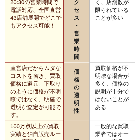
20:30の営業時間で
ク
く、店舗数が
電話対応、全国直営
セ
限られている
43店舗展開でどこで
ス
ことが多い
もアクセス可能！
・
営
業
時
間
直営店だからムダな
買取価格が不
価
コストを省き、買取
明瞭な場合が
格
価格に還元。下取り
多く、価格の
の
のように価格が不明
説明が十分で
透
瞭ではなく、明確で
はないことが
明
透明な査定が可能で
ある
性
す。
100万点以上の買取
一般的な買取
実績と独自販売ルー
業者ではオー