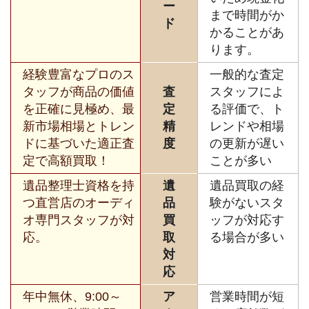
ー
まで時間がか
ド
かることがあ
ります。
経験豊富なプロのス
一般的な査定
タッフが商品の価値
査
スタッフによ
を正確に見極め、最
定
る評価で、ト
新市場相場とトレン
精
レンドや相場
ドに基づいた適正査
度
の更新が遅い
定で高額買取！
ことが多い
遺品整理士資格を持
遺
遺品買取の経
つ直営店のオーディ
品
験がないスタ
オ専門スタッフが対
買
ッフが対応す
応。
取
る場合が多い
対
応
年中無休、9:00～
ア
営業時間が短