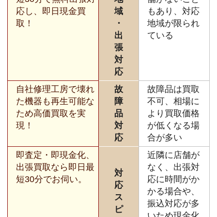
応し、即日現金買
域
もあり、対応
取！
・
地域が限られ
出
ている
張
対
応
自社修理工房で壊れ
故
故障品は買取
た機器も再生可能な
障
不可、相場に
ため高価買取を実
品
より買取価格
現！
対
が低くなる場
応
合が多い
即査定・即現金化、
近隣に店舗が
出張買取なら即日最
なく、出張対
対
短30分でお伺い。
応に時間がか
応
かる場合や、
ス
振込対応が多
ピ
いため現金化