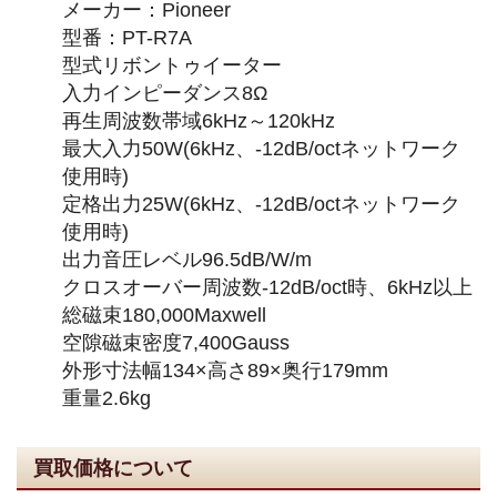
メーカー：Pioneer
型番：PT-R7A
型式リボントゥイーター
入力インピーダンス8Ω
再生周波数帯域6kHz～120kHz
最大入力50W(6kHz、-12dB/octネットワーク
使用時)
定格出力25W(6kHz、-12dB/octネットワーク
使用時)
出力音圧レベル96.5dB/W/m
クロスオーバー周波数-12dB/oct時、6kHz以上
総磁束180,000Maxwell
空隙磁束密度7,400Gauss
外形寸法幅134×高さ89×奥行179mm
重量2.6kg
買取価格について