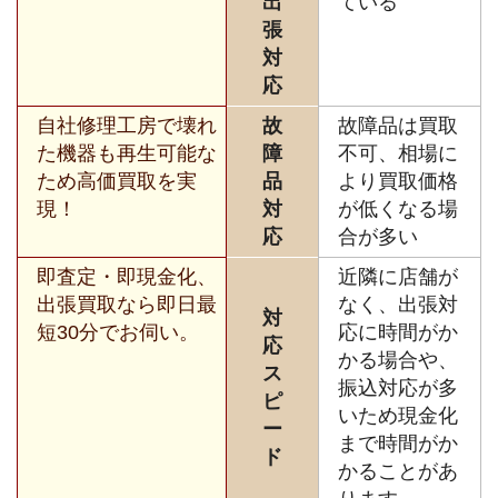
出
ている
張
対
応
自社修理工房で壊れ
故
故障品は買取
た機器も再生可能な
障
不可、相場に
ため高価買取を実
品
より買取価格
現！
対
が低くなる場
応
合が多い
即査定・即現金化、
近隣に店舗が
出張買取なら即日最
なく、出張対
対
短30分でお伺い。
応に時間がか
応
かる場合や、
ス
振込対応が多
ピ
いため現金化
ー
まで時間がか
ド
かることがあ