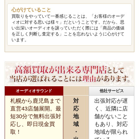
心がけていること
買取りをやっていて一番感じることは、「お客様のオーデ
ィオに対する思いは様々」だということです。だから、思
い出深いオーディオを譲っていただく際には「商品の価値
を正しく判断し査定する」ことを忘れないように心がけて
います。
オーディオサウンド
他社サービス
札幌から鹿児島まで
対
出張対応が遅
直営43店舗展開。最
応
く、近隣に店
短30分で無料出張対
地
舗がないこと
応し、即日現金買
域
もあり、対応
取！
・
地域が限られ