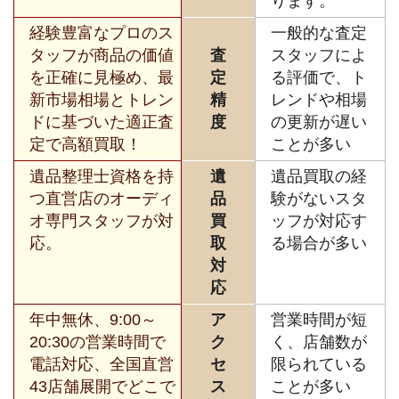
ります。
経験豊富なプロのス
一般的な査定
タッフが商品の価値
査
スタッフによ
を正確に見極め、最
定
る評価で、ト
新市場相場とトレン
精
レンドや相場
ドに基づいた適正査
度
の更新が遅い
定で高額買取！
ことが多い
遺品整理士資格を持
遺
遺品買取の経
つ直営店のオーディ
品
験がないスタ
オ専門スタッフが対
買
ッフが対応す
応。
取
る場合が多い
対
応
年中無休、9:00～
ア
営業時間が短
20:30の営業時間で
ク
く、店舗数が
電話対応、全国直営
セ
限られている
43店舗展開でどこで
ス
ことが多い