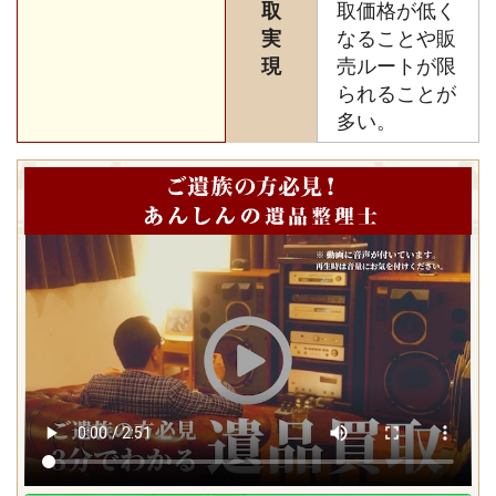
取
取価格が低く
実
なることや販
現
売ルートが限
られることが
多い。