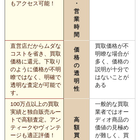
もアクセス可能！
・
営
業
時
間
直営店だからムダな
買取価格が不
価
コストを省き、買取
明瞭な場合が
格
価格に還元。下取り
多く、価格の
の
のように価格が不明
説明が十分で
透
瞭ではなく、明確で
はないことが
明
透明な査定が可能で
ある
性
す。
100万点以上の買取
一般的な買取
実績と独自販売ルー
業者ではオー
トで高額査定。アン
高
ディオ商品の
ティークやヴィンテ
額
価値の見極め
ージも適正評価！
買
が難しく、買