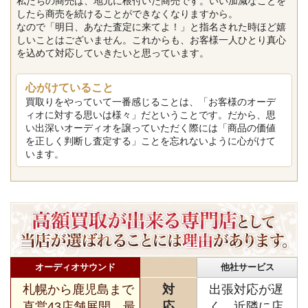
私たちの商売は、地元に根付いた商売です。いい加減なことを
したら商売を続けることができなくなりますから。
なので「明日、あなた査定に来てよ！」と指名された時ほど嬉
しいことはございません。これからも、お客様一人ひとり真心
を込めて対応していきたいと思っています。
心がけていること
買取りをやっていて一番感じることは、「お客様のオーデ
ィオに対する思いは様々」だということです。だから、思
い出深いオーディオを譲っていただく際には「商品の価値
を正しく判断し査定する」ことを忘れないように心がけて
います。
オーディオサウンド
他社サービス
札幌から鹿児島まで
対
出張対応が遅
直営43店舗展開。最
応
く、近隣に店