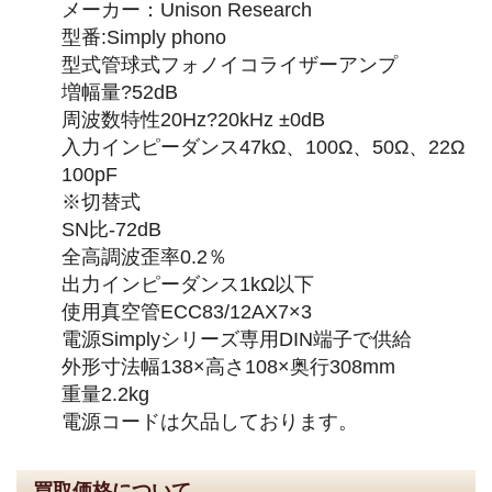
メーカー：Unison Research
型番:Simply phono
型式管球式フォノイコライザーアンプ
増幅量?52dB
周波数特性20Hz?20kHz ±0dB
入力インピーダンス47kΩ、100Ω、50Ω、22Ω
100pF
※切替式
SN比-72dB
全高調波歪率0.2％
出力インピーダンス1kΩ以下
使用真空管ECC83/12AX7×3
電源Simplyシリーズ専用DIN端子で供給
外形寸法幅138×高さ108×奥行308mm
重量2.2kg
電源コードは欠品しております。
買取価格について