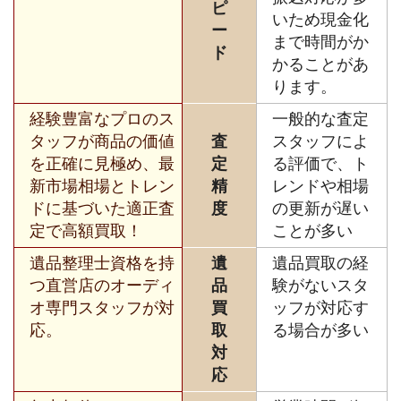
ピ
いため現金化
ー
まで時間がか
ド
かることがあ
ります。
経験豊富なプロのス
一般的な査定
タッフが商品の価値
査
スタッフによ
を正確に見極め、最
定
る評価で、ト
新市場相場とトレン
精
レンドや相場
ドに基づいた適正査
度
の更新が遅い
定で高額買取！
ことが多い
遺品整理士資格を持
遺
遺品買取の経
つ直営店のオーディ
品
験がないスタ
オ専門スタッフが対
買
ッフが対応す
応。
取
る場合が多い
対
応