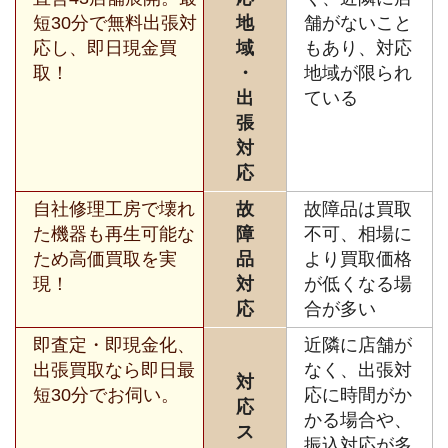
短30分で無料出張対
地
舗がないこと
応し、即日現金買
域
もあり、対応
取！
・
地域が限られ
出
ている
張
対
応
自社修理工房で壊れ
故
故障品は買取
た機器も再生可能な
障
不可、相場に
ため高価買取を実
品
より買取価格
現！
対
が低くなる場
応
合が多い
即査定・即現金化、
近隣に店舗が
出張買取なら即日最
なく、出張対
対
短30分でお伺い。
応に時間がか
応
かる場合や、
ス
振込対応が多