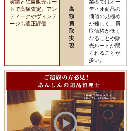
実績と独自販売ルー
業者ではオー
トで高額査定。アン
高
ディオ商品の
ティークやヴィンテ
額
価値の見極め
ージも適正評価！
買
が難しく、買
取
取価格が低く
実
なることや販
現
売ルートが限
られることが
多い。