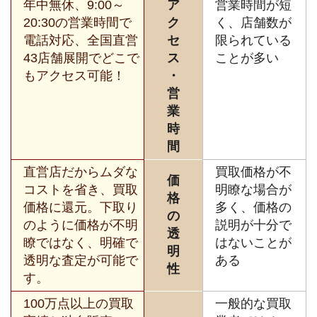
年中無休、9:00～
ア
営業時間が短
20:30の営業時間で
ク
く、店舗数が
電話対応、全国直営
セ
限られている
43店舗展開でどこで
ス
ことが多い
もアクセス可能！
・
営
業
時
間
直営店だからムダな
買取価格が不
価
コストを省き、買取
明瞭な場合が
格
価格に還元。下取り
多く、価格の
の
のように価格が不明
説明が十分で
透
瞭ではなく、明確で
はないことが
明
透明な査定が可能で
ある
性
す。
100万点以上の買取
一般的な買取