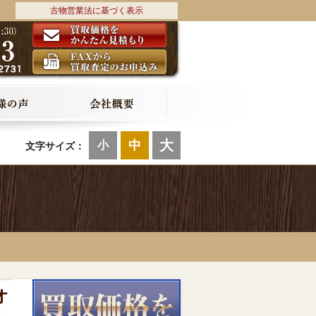
古物営業法に基づく表示
大
中
小
文字サイズ：
オ