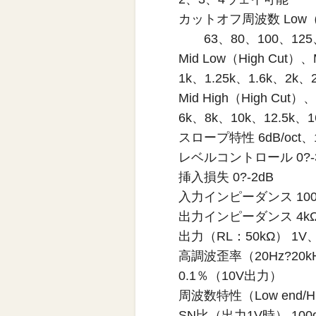
カットオフ周波数 Low（Hig
63、80、100、125、1
Mid Low（High Cut）
1k、1.25k、1.6k、2k、2
Mid High（High Cut
6k、8k、10k、12.5k、1
スロープ特性 6dB/oct、12
レベルコントロール 0?
挿入損失 0?-2dB
入力インピーダンス 100
出力インピーダンス 4k
出力（RL：50kΩ） 1V
高調波歪率（20Hz?20k
0.1％（10V出力）
周波数特性（Low end/High
SN比（出力1V時） 1