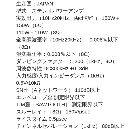
生産国：JAPAN
型式：ステレオパワーアンプ
実効出力（10Hz20kHz、両ch動作） 150W＋
150W（6Ω）
110W＋110W（8Ω）
全高調波歪率（10Hz20kHz）：0.008％以下
（8Ω）
混変調歪率：0.008％以下（8Ω）
ダンピングファクター： 200（1kHz、8Ω）
周波数特性 DC300kHz +0 -3dB
入力感度/入力インピーダンス（1kHz）
0.5V/10kΩ
SN比（Aネットワーク） 110dB以上
エンベロープ歪 測定限界以下
TIM歪（SAWTOOTH） 測定限界以下
スルーレイト（8Ω） 150V/μsec
ライズタイム 0.5μsec
チャンネルセパレーション（1kHz） 80dB以上