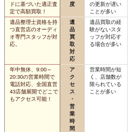
ドに基づいた適正査
度
の更新が遅い
定で高額買取！
ことが多い
遺品整理士資格を持
遺
遺品買取の経
つ直営店のオーディ
品
験がないスタ
オ専門スタッフが対
買
ッフが対応す
応。
取
る場合が多い
対
応
年中無休、9:00～
ア
営業時間が短
20:30の営業時間で
ク
く、店舗数が
電話対応、全国直営
セ
限られている
43店舗展開でどこで
ス
ことが多い
もアクセス可能！
・
営
業
時
間