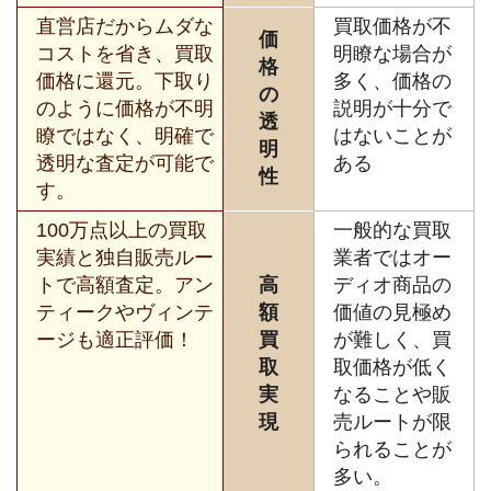
直営店だからムダな
買取価格が不
価
コストを省き、買取
明瞭な場合が
格
価格に還元。下取り
多く、価格の
の
のように価格が不明
説明が十分で
透
瞭ではなく、明確で
はないことが
明
透明な査定が可能で
ある
性
す。
100万点以上の買取
一般的な買取
実績と独自販売ルー
業者ではオー
トで高額査定。アン
高
ディオ商品の
ティークやヴィンテ
額
価値の見極め
ージも適正評価！
買
が難しく、買
取
取価格が低く
実
なることや販
現
売ルートが限
られることが
多い。