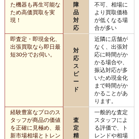
た機器も再生可能な
障
不可、相場に
ため高価買取を実
品
より買取価格
現！
対
が低くなる場
応
合が多い
即査定・即現金化、
近隣に店舗が
出張買取なら即日最
なく、出張対
対
短30分でお伺い。
応に時間がか
応
かる場合や、
ス
振込対応が多
ピ
いため現金化
ー
まで時間がか
ド
かることがあ
ります。
経験豊富なプロのス
一般的な査定
タッフが商品の価値
査
スタッフによ
を正確に見極め、最
定
る評価で、ト
新市場相場とトレン
精
レンドや相場