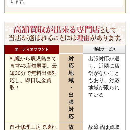
います。
オーディオサウンド
他社サービス
札幌から鹿児島まで
対
出張対応が遅
直営43店舗展開。最
応
く、近隣に店
短30分で無料出張対
地
舗がないこと
応し、即日現金買
域
もあり、対応
取！
・
地域が限られ
出
ている
張
対
応
自社修理工房で壊れ
故
故障品は買取