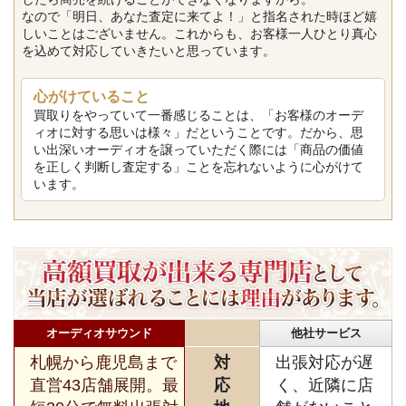
なので「明日、あなた査定に来てよ！」と指名された時ほど嬉
しいことはございません。これからも、お客様一人ひとり真心
を込めて対応していきたいと思っています。
心がけていること
買取りをやっていて一番感じることは、「お客様のオーデ
ィオに対する思いは様々」だということです。だから、思
い出深いオーディオを譲っていただく際には「商品の価値
を正しく判断し査定する」ことを忘れないように心がけて
います。
オーディオサウンド
他社サービス
札幌から鹿児島まで
対
出張対応が遅
直営43店舗展開。最
応
く、近隣に店