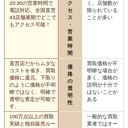
20:30の営業時間で
ク
く、店舗数が
電話対応、全国直営
セ
限られている
43店舗展開でどこで
ス
ことが多い
もアクセス可能！
・
営
業
時
間
直営店だからムダな
買取価格が不
価
コストを省き、買取
明瞭な場合が
格
価格に還元。下取り
多く、価格の
の
のように価格が不明
説明が十分で
透
瞭ではなく、明確で
はないことが
明
透明な査定が可能で
ある
性
す。
100万点以上の買取
一般的な買取
実績と独自販売ルー
業者ではオー