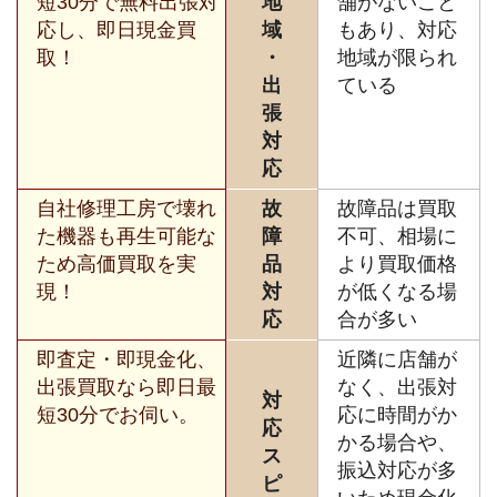
短30分で無料出張対
地
舗がないこと
応し、即日現金買
域
もあり、対応
取！
・
地域が限られ
出
ている
張
対
応
自社修理工房で壊れ
故
故障品は買取
た機器も再生可能な
障
不可、相場に
ため高価買取を実
品
より買取価格
現！
対
が低くなる場
応
合が多い
即査定・即現金化、
近隣に店舗が
出張買取なら即日最
なく、出張対
対
短30分でお伺い。
応に時間がか
応
かる場合や、
ス
振込対応が多
ピ