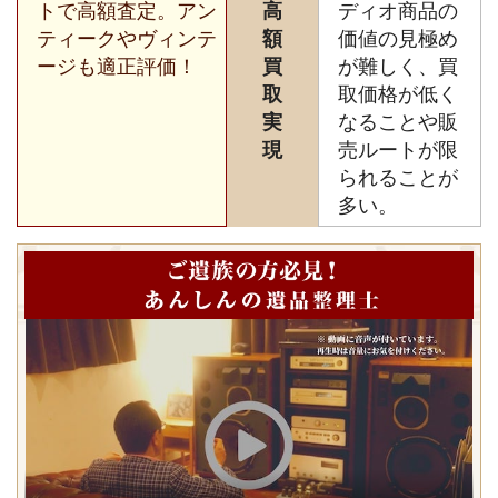
トで高額査定。アン
高
ディオ商品の
ティークやヴィンテ
額
価値の見極め
ージも適正評価！
買
が難しく、買
取
取価格が低く
実
なることや販
現
売ルートが限
られることが
多い。