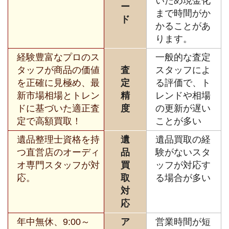
いため現金化
ー
まで時間がか
ド
かることがあ
ります。
経験豊富なプロのス
一般的な査定
タッフが商品の価値
査
スタッフによ
を正確に見極め、最
定
る評価で、ト
新市場相場とトレン
精
レンドや相場
ドに基づいた適正査
度
の更新が遅い
定で高額買取！
ことが多い
遺品整理士資格を持
遺
遺品買取の経
つ直営店のオーディ
品
験がないスタ
オ専門スタッフが対
買
ッフが対応す
応。
取
る場合が多い
対
応
年中無休、9:00～
ア
営業時間が短