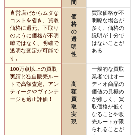
間
直営店だからムダな
買取価格が不
価
コストを省き、買取
明瞭な場合が
格
価格に還元。下取り
多く、価格の
の
のように価格が不明
説明が十分で
透
瞭ではなく、明確で
はないことが
明
透明な査定が可能で
ある
性
す。
100万点以上の買取
一般的な買取
実績と独自販売ルー
業者ではオー
トで高額査定。アン
高
ディオ商品の
ティークやヴィンテ
額
価値の見極め
ージも適正評価！
買
が難しく、買
取
取価格が低く
実
なることや販
現
売ルートが限
られることが