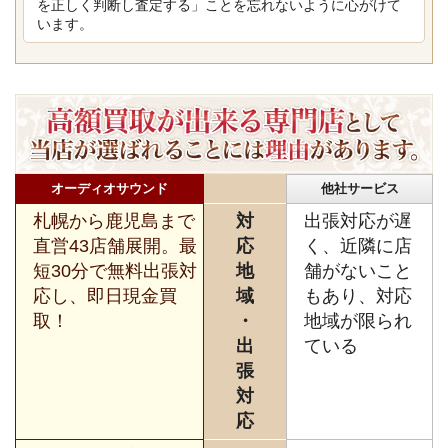
を正しく判断し査定する」ことを忘れないように心がけて
います。
オーディオサウンド
他社サービス
札幌から鹿児島まで
対
出張対応が遅
直営43店舗展開。最
応
く、近隣に店
短30分で無料出張対
地
舗がないこと
応し、即日現金買
域
もあり、対応
取！
・
地域が限られ
出
ている
張
対
応