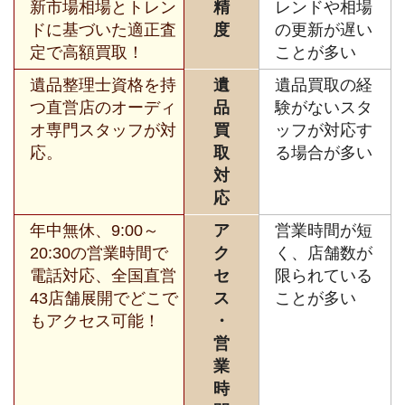
新市場相場とトレン
精
レンドや相場
ドに基づいた適正査
度
の更新が遅い
定で高額買取！
ことが多い
遺品整理士資格を持
遺
遺品買取の経
つ直営店のオーディ
品
験がないスタ
オ専門スタッフが対
買
ッフが対応す
応。
取
る場合が多い
対
応
年中無休、9:00～
ア
営業時間が短
20:30の営業時間で
ク
く、店舗数が
電話対応、全国直営
セ
限られている
43店舗展開でどこで
ス
ことが多い
もアクセス可能！
・
営
業
時