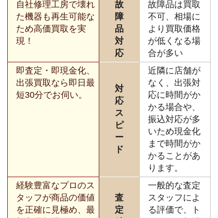
自社修理工房で壊れ
故
故障品は買取
た機器も再生可能な
障
不可、相場に
ため高価買取を実
品
より買取価格
現！
対
が低くなる場
応
合が多い
即査定・即現金化、
近隣に店舗が
出張買取なら即日最
なく、出張対
対
短30分でお伺い。
応に時間がか
応
かる場合や、
ス
振込対応が多
ピ
いため現金化
ー
まで時間がか
ド
かることがあ
ります。
経験豊富なプロのス
一般的な査定
タッフが商品の価値
査
スタッフによ
を正確に見極め、最
定
る評価で、ト