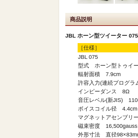
商品説明
JBL ホーン型ツイーター 075
［仕様］
JBL 075
型式 ホーン型トゥイ
輻射面積 7.9cm
許容入力(連続プログラム
インピーダンス 8Ω
音圧レベル(新JIS) 110d
ボイスコイル径 4.4cm
マグネットアセンブリー重
磁束密度 16,500gauss
外形寸法 直径98×83m