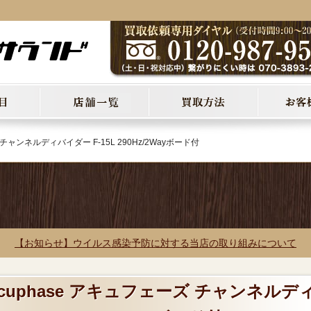
 チャンネルディバイダー F-15L 290Hz/2Wayボード付
【お知らせ】ウイルス感染予防に対する当店の取り組みについて
ccuphase アキュフェーズ チャンネルデ