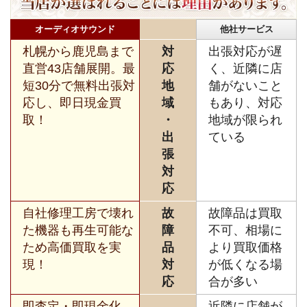
オーディオサウンド
他社サービス
札幌から鹿児島まで
対
出張対応が遅
直営43店舗展開。最
応
く、近隣に店
短30分で無料出張対
地
舗がないこと
応し、即日現金買
域
もあり、対応
取！
・
地域が限られ
出
ている
張
対
応
自社修理工房で壊れ
故
故障品は買取
た機器も再生可能な
障
不可、相場に
ため高価買取を実
品
より買取価格
現！
対
が低くなる場
応
合が多い
即査定・即現金化、
近隣に店舗が