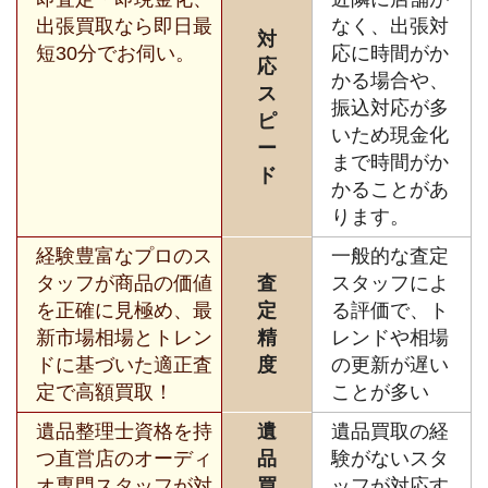
出張買取なら即日最
なく、出張対
対
短30分でお伺い。
応に時間がか
応
かる場合や、
ス
振込対応が多
ピ
いため現金化
ー
まで時間がか
ド
かることがあ
ります。
経験豊富なプロのス
一般的な査定
タッフが商品の価値
査
スタッフによ
を正確に見極め、最
定
る評価で、ト
新市場相場とトレン
精
レンドや相場
ドに基づいた適正査
度
の更新が遅い
定で高額買取！
ことが多い
遺品整理士資格を持
遺
遺品買取の経
つ直営店のオーディ
品
験がないスタ
オ専門スタッフが対
買
ッフが対応す