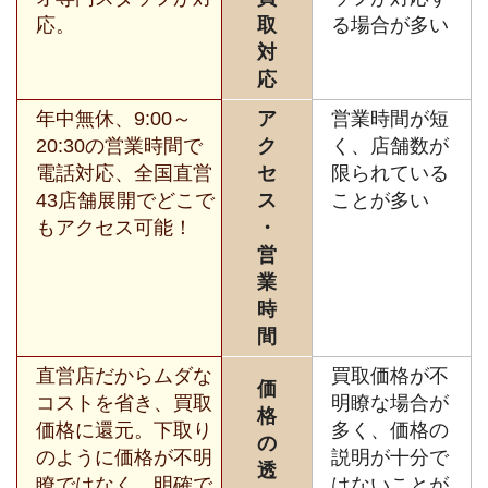
応。
取
る場合が多い
対
応
年中無休、9:00～
ア
営業時間が短
20:30の営業時間で
ク
く、店舗数が
電話対応、全国直営
セ
限られている
43店舗展開でどこで
ス
ことが多い
もアクセス可能！
・
営
業
時
間
直営店だからムダな
買取価格が不
価
コストを省き、買取
明瞭な場合が
格
価格に還元。下取り
多く、価格の
の
のように価格が不明
説明が十分で
透
瞭ではなく、明確で
はないことが