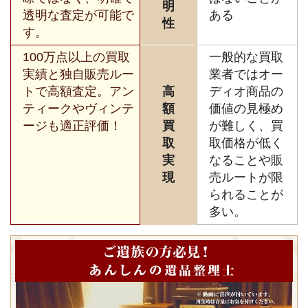
明
透明な査定が可能で
ある
性
す。
100万点以上の買取
一般的な買取
実績と独自販売ルー
業者ではオー
トで高額査定。アン
高
ディオ商品の
ティークやヴィンテ
額
価値の見極め
ージも適正評価！
買
が難しく、買
取
取価格が低く
実
なることや販
現
売ルートが限
られることが
多い。