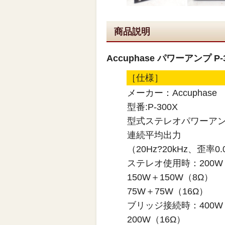
商品説明
Accuphase パワーアンプ P
［仕様］
メーカー：Accuphas
型番:P-300X
型式ステレオパワーア
連続平均出力
（20Hz?20kHz、歪率0
ステレオ使用時：200W＋
150W＋150W（8Ω）
75W＋75W（16Ω）
ブリッジ接続時：400W
200W（16Ω）