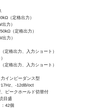
ス
50kΩ（定格出力）
、1W出力）
/50kΩ（定格出力）
、1W出力）
dB（定格出力、入力ショート）
力）
dB（定格出力、入力ショート）
）
出力インピーダンス型
z、-12dB/oct
型、ピークホールド切替付
直読目盛
：42個