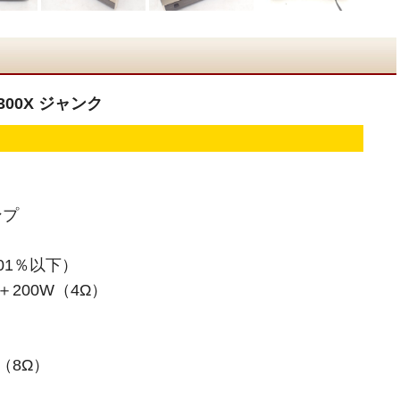
-300X ジャンク
e
ンプ
.01％以下）
200W（4Ω）
（8Ω）