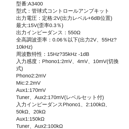
型番:A3400
型式：管球式コントロールアンプキット
出力電圧：定格:2V(出力レベル+6dB位置)
最大:15V(歪率0.3％)
出力インピーダンス：550Ω
全高調波歪率：0.06％以下(出力2V、55Hz?
10kHz)
周波数特性：15Hz?35kHz -1dB
入力感度：Phono1:2mV、4mV、10mV(切換
式)
Phono2:2mV
Mic:2.2mV
Aux1:170mV
Tuner、Aux2:170mV(レベルセット付)
入力インピーダンスPhono1、2:100kΩ、
50kΩ、20kΩ
Aux1:150kΩ
Tuner、Aux2:100kΩ