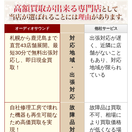
オーディオサウンド
他社サービス
札幌から鹿児島まで
対
出張対応が遅
直営43店舗展開。最
応
く、近隣に店
短30分で無料出張対
地
舗がないこと
応し、即日現金買
域
もあり、対応
取！
・
地域が限られ
出
ている
張
対
応
自社修理工房で壊れ
故
故障品は買取
た機器も再生可能な
障
不可、相場に
ため高価買取を実
品
より買取価格
現！
対
が低くなる場