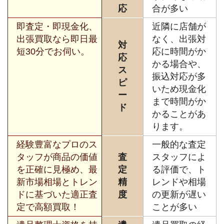
応
合が多い
即査定・即現金化、
近隣に店舗が
出張買取なら即日最
なく、出張対
対
短30分でお伺い。
応に時間がか
応
かる場合や、
ス
振込対応が多
ピ
いため現金化
ー
まで時間がか
ド
かることがあ
ります。
経験豊富なプロのス
一般的な査定
タッフが商品の価値
査
スタッフによ
を正確に見極め、最
定
る評価で、ト
新市場相場とトレン
精
レンドや相場
ドに基づいた適正査
度
の更新が遅い
定で高額買取！
ことが多い