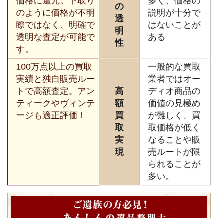
価格に還元。下取り
多く、価格の
の
のように価格が不明
説明が十分で
透
瞭ではなく、明確で
はないことが
明
透明な査定が可能で
ある
性
す。
100万点以上の買取
一般的な買取
実績と独自販売ルー
業者ではオー
トで高額査定。アン
高
ディオ商品の
ティークやヴィンテ
額
価値の見極め
ージも適正評価！
買
が難しく、買
取
取価格が低く
実
なることや販
現
売ルートが限
られることが
多い。