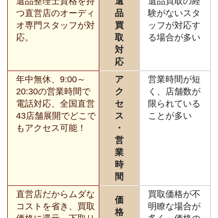
遺品整理士資格を持
遺
遺品買取の経
つ直営店のオーディ
品
験がないスタ
オ専門スタッフが対
買
ッフが対応す
応。
取
る場合が多い
対
応
年中無休、9:00～
ア
営業時間が短
20:30の営業時間で
ク
く、店舗数が
電話対応、全国直営
セ
限られている
43店舗展開でどこで
ス
ことが多い
もアクセス可能！
・
営
業
時
間
直営店だからムダな
買取価格が不
価
コストを省き、買取
明瞭な場合が
格