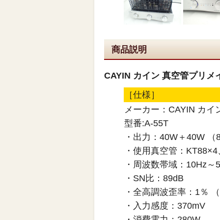
商品説明
CAYIN カイン 真空管プリメイ
［仕様］
メーカー：CAYIN カイ
型番:A-55T
・出力：40W＋40W （
・使用真空管：KT88×4、1
・周波数帯域：10Hz～50k
・SN比：89dB
・全高調波歪率：1％ （1
・入力感度：370mV
・消費電力：280W