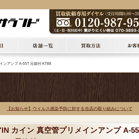
ンアンプ A-55T 元箱付 KT88
【お知らせ】ウイルス感染予防に対する当店の取り組みについて
YIN カイン 真空管プリメインアンプ A-55