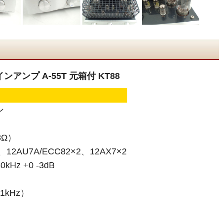
ンアンプ A-55T 元箱付 KT88
ン
8Ω）
2AU7A/ECC82×2、12AX7×2
Hz +0 -3dB
kHz）