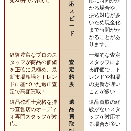
短30分でお伺い。
応に時間がか
応
かる場合や、
ス
振込対応が多
ピ
いため現金化
ー
まで時間がか
ド
かることがあ
ります。
経験豊富なプロのス
一般的な査定
タッフが商品の価値
査
スタッフによ
を正確に見極め、最
定
る評価で、ト
新市場相場とトレン
精
レンドや相場
ドに基づいた適正査
度
の更新が遅い
定で高額買取！
ことが多い
遺品整理士資格を持
遺
遺品買取の経
つ直営店のオーディ
品
験がないスタ
オ専門スタッフが対
買
ッフが対応す
応。
取
る場合が多い