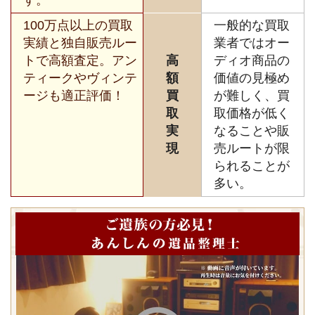
100万点以上の買取
一般的な買取
実績と独自販売ルー
業者ではオー
トで高額査定。アン
高
ディオ商品の
ティークやヴィンテ
額
価値の見極め
ージも適正評価！
買
が難しく、買
取
取価格が低く
実
なることや販
現
売ルートが限
られることが
多い。