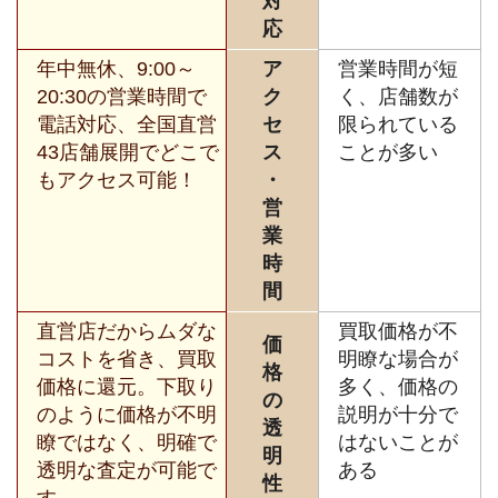
対
応
年中無休、9:00～
ア
営業時間が短
20:30の営業時間で
ク
く、店舗数が
電話対応、全国直営
セ
限られている
43店舗展開でどこで
ス
ことが多い
もアクセス可能！
・
営
業
時
間
直営店だからムダな
買取価格が不
価
コストを省き、買取
明瞭な場合が
格
価格に還元。下取り
多く、価格の
の
のように価格が不明
説明が十分で
透
瞭ではなく、明確で
はないことが
明
透明な査定が可能で
ある
性
す。