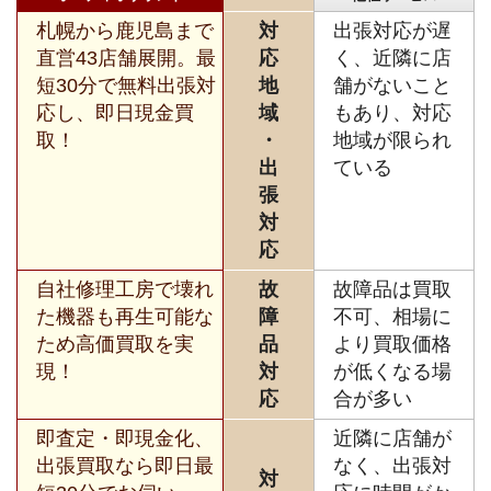
札幌から鹿児島まで
対
出張対応が遅
直営43店舗展開。最
応
く、近隣に店
短30分で無料出張対
地
舗がないこと
応し、即日現金買
域
もあり、対応
取！
・
地域が限られ
出
ている
張
対
応
自社修理工房で壊れ
故
故障品は買取
た機器も再生可能な
障
不可、相場に
ため高価買取を実
品
より買取価格
現！
対
が低くなる場
応
合が多い
即査定・即現金化、
近隣に店舗が
出張買取なら即日最
なく、出張対
対