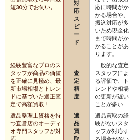
対
短30分でお伺い。
応に時間がか
応
かる場合や、
ス
振込対応が多
ピ
いため現金化
ー
まで時間がか
ド
かることがあ
ります。
経験豊富なプロのス
一般的な査定
タッフが商品の価値
査
スタッフによ
を正確に見極め、最
定
る評価で、ト
新市場相場とトレン
精
レンドや相場
ドに基づいた適正査
度
の更新が遅い
定で高額買取！
ことが多い
遺品整理士資格を持
遺
遺品買取の経
つ直営店のオーディ
品
験がないスタ
オ専門スタッフが対
買
ッフが対応す
応。
取
る場合が多い