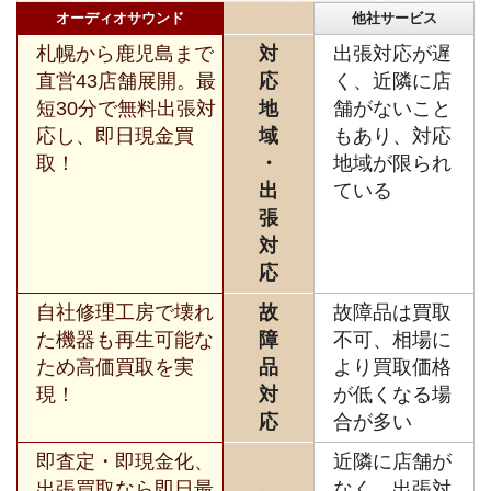
オーディオサウンド
他社サービス
札幌から鹿児島まで
対
出張対応が遅
直営43店舗展開。最
応
く、近隣に店
短30分で無料出張対
地
舗がないこと
応し、即日現金買
域
もあり、対応
取！
・
地域が限られ
出
ている
張
対
応
自社修理工房で壊れ
故
故障品は買取
た機器も再生可能な
障
不可、相場に
ため高価買取を実
品
より買取価格
現！
対
が低くなる場
応
合が多い
即査定・即現金化、
近隣に店舗が
出張買取なら即日最
なく、出張対