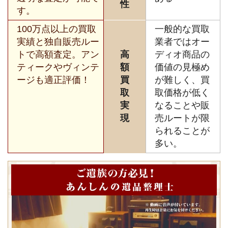
性
す。
100万点以上の買取
一般的な買取
実績と独自販売ルー
業者ではオー
トで高額査定。アン
高
ディオ商品の
ティークやヴィンテ
額
価値の見極め
ージも適正評価！
買
が難しく、買
取
取価格が低く
実
なることや販
現
売ルートが限
られることが
多い。