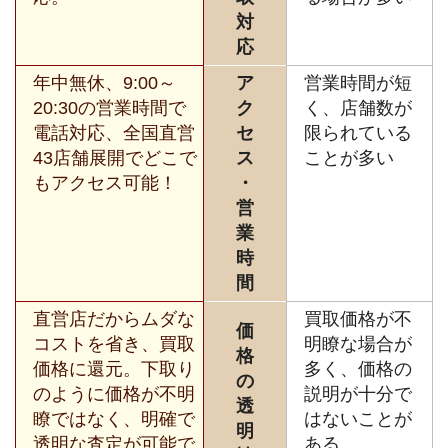
対
応
年中無休、9:00～
ア
営業時間が短
20:30の営業時間で
ク
く、店舗数が
電話対応、全国直営
セ
限られている
43店舗展開でどこで
ス
ことが多い
もアクセス可能！
・
営
業
時
間
直営店だからムダな
買取価格が不
価
コストを省き、買取
明瞭な場合が
格
価格に還元。下取り
多く、価格の
の
のように価格が不明
説明が十分で
透
瞭ではなく、明確で
はないことが
明
透明な査定が可能で
ある