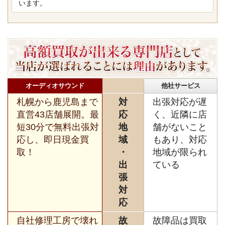
います。
オーディオサウンド
他社サービス
札幌から鹿児島まで
対
出張対応が遅
直営43店舗展開。最
応
く、近隣に店
短30分で無料出張対
地
舗がないこと
応し、即日現金買
域
もあり、対応
取！
・
地域が限られ
出
ている
張
対
応
自社修理工房で壊れ
故
故障品は買取