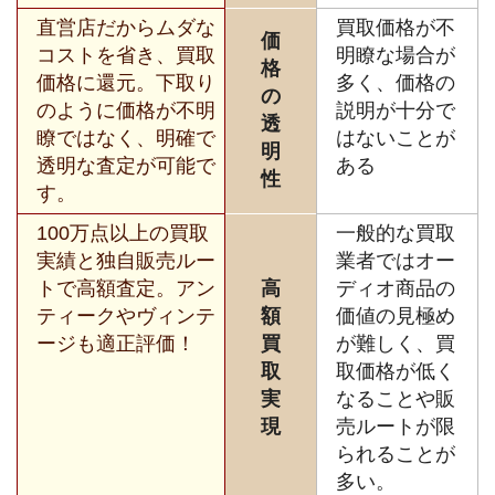
直営店だからムダな
買取価格が不
価
コストを省き、買取
明瞭な場合が
格
価格に還元。下取り
多く、価格の
の
のように価格が不明
説明が十分で
透
瞭ではなく、明確で
はないことが
明
透明な査定が可能で
ある
性
す。
100万点以上の買取
一般的な買取
実績と独自販売ルー
業者ではオー
トで高額査定。アン
高
ディオ商品の
ティークやヴィンテ
額
価値の見極め
ージも適正評価！
買
が難しく、買
取
取価格が低く
実
なることや販
現
売ルートが限
られることが
多い。