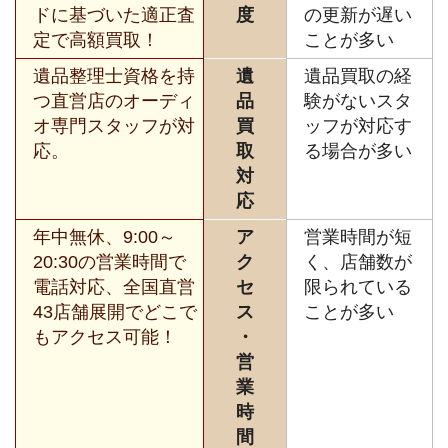
ドに基づいた適正査
度
の更新が遅い
定で高額買取！
ことが多い
遺品整理士資格を持
遺
遺品買取の経
つ直営店のオーディ
品
験がないスタ
オ専門スタッフが対
買
ッフが対応す
応。
取
る場合が多い
対
応
年中無休、9:00～
ア
営業時間が短
20:30の営業時間で
ク
く、店舗数が
電話対応、全国直営
セ
限られている
43店舗展開でどこで
ス
ことが多い
もアクセス可能！
・
営
業
時
間