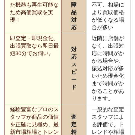
た機器も再生可能な
障
不可、相場に
ため高価買取を実
品
より買取価格
現！
対
が低くなる場
応
合が多い
即査定・即現金化、
近隣に店舗が
出張買取なら即日最
なく、出張対
対
短30分でお伺い。
応に時間がか
応
かる場合や、
ス
振込対応が多
ピ
いため現金化
ー
まで時間がか
ド
かることがあ
ります。
経験豊富なプロのス
一般的な査定
タッフが商品の価値
査
スタッフによ
を正確に見極め、最
定
る評価で、ト
新市場相場とトレン
精
レンドや相場