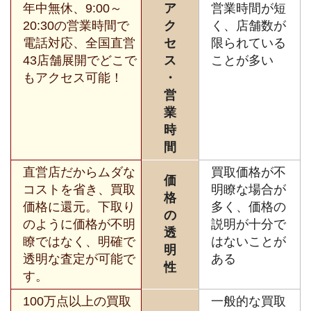
年中無休、9:00～
ア
営業時間が短
20:30の営業時間で
ク
く、店舗数が
電話対応、全国直営
セ
限られている
43店舗展開でどこで
ス
ことが多い
もアクセス可能！
・
営
業
時
間
直営店だからムダな
買取価格が不
価
コストを省き、買取
明瞭な場合が
格
価格に還元。下取り
多く、価格の
の
のように価格が不明
説明が十分で
透
瞭ではなく、明確で
はないことが
明
透明な査定が可能で
ある
性
す。
100万点以上の買取
一般的な買取