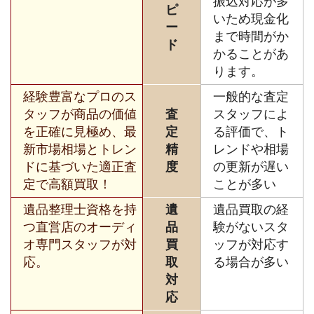
振込対応が多
ピ
いため現金化
ー
まで時間がか
ド
かることがあ
ります。
経験豊富なプロのス
一般的な査定
タッフが商品の価値
査
スタッフによ
を正確に見極め、最
定
る評価で、ト
新市場相場とトレン
精
レンドや相場
ドに基づいた適正査
度
の更新が遅い
定で高額買取！
ことが多い
遺品整理士資格を持
遺
遺品買取の経
つ直営店のオーディ
品
験がないスタ
オ専門スタッフが対
買
ッフが対応す
応。
取
る場合が多い
対
応