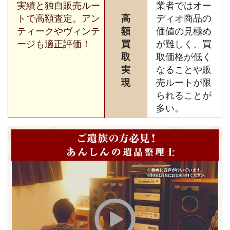
実績と独自販売ルー
業者ではオー
トで高額査定。アン
高
ディオ商品の
ティークやヴィンテ
額
価値の見極め
ージも適正評価！
買
が難しく、買
取
取価格が低く
実
なることや販
現
売ルートが限
られることが
多い。