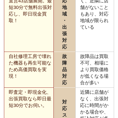
直営43店舗展開。最
応
く、近隣に店
短30分で無料出張対
地
舗がないこと
応し、即日現金買
域
もあり、対応
取！
・
地域が限られ
出
ている
張
対
応
自社修理工房で壊れ
故
故障品は買取
た機器も再生可能な
障
不可、相場に
ため高価買取を実
品
より買取価格
現！
対
が低くなる場
応
合が多い
即査定・即現金化、
近隣に店舗が
出張買取なら即日最
なく、出張対
対
短30分でお伺い。
応に時間がか
応
かる場合や、
ス