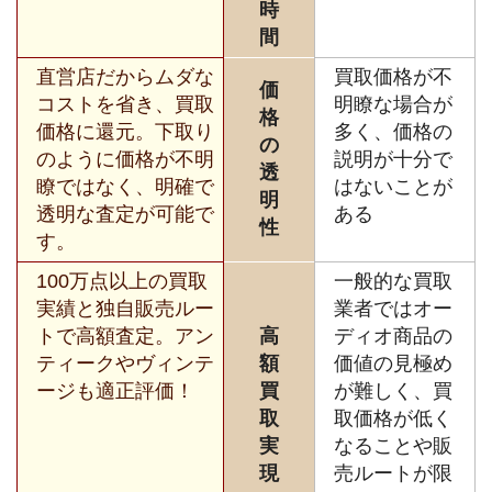
時
間
直営店だからムダな
買取価格が不
価
コストを省き、買取
明瞭な場合が
格
価格に還元。下取り
多く、価格の
の
のように価格が不明
説明が十分で
透
瞭ではなく、明確で
はないことが
明
透明な査定が可能で
ある
性
す。
100万点以上の買取
一般的な買取
実績と独自販売ルー
業者ではオー
トで高額査定。アン
高
ディオ商品の
ティークやヴィンテ
額
価値の見極め
ージも適正評価！
買
が難しく、買
取
取価格が低く
実
なることや販
現
売ルートが限