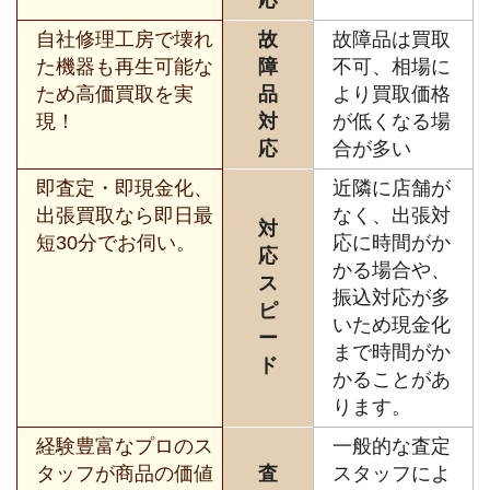
自社修理工房で壊れ
故
故障品は買取
た機器も再生可能な
障
不可、相場に
ため高価買取を実
品
より買取価格
現！
対
が低くなる場
応
合が多い
即査定・即現金化、
近隣に店舗が
出張買取なら即日最
なく、出張対
対
短30分でお伺い。
応に時間がか
応
かる場合や、
ス
振込対応が多
ピ
いため現金化
ー
まで時間がか
ド
かることがあ
ります。
経験豊富なプロのス
一般的な査定
タッフが商品の価値
査
スタッフによ