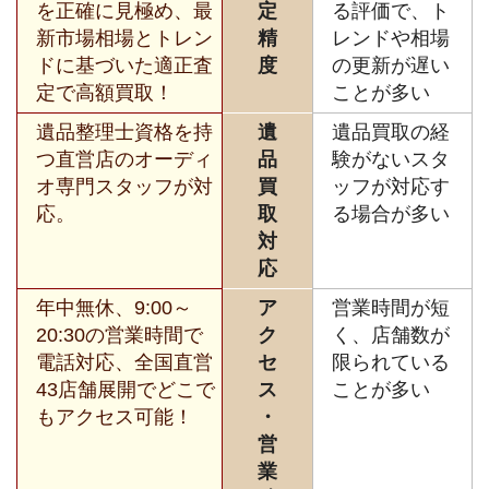
を正確に見極め、最
定
る評価で、ト
新市場相場とトレン
精
レンドや相場
ドに基づいた適正査
度
の更新が遅い
定で高額買取！
ことが多い
遺品整理士資格を持
遺
遺品買取の経
つ直営店のオーディ
品
験がないスタ
オ専門スタッフが対
買
ッフが対応す
応。
取
る場合が多い
対
応
年中無休、9:00～
ア
営業時間が短
20:30の営業時間で
ク
く、店舗数が
電話対応、全国直営
セ
限られている
43店舗展開でどこで
ス
ことが多い
もアクセス可能！
・
営
業