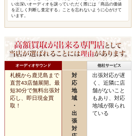
い出深いオーディオを譲っていただく際には「商品の価値
を正しく判断し査定する」ことを忘れないように心がけて
います。
オーディオサウンド
他社サービス
札幌から鹿児島まで
対
出張対応が遅
直営43店舗展開。最
応
く、近隣に店
短30分で無料出張対
地
舗がないこと
応し、即日現金買
域
もあり、対応
取！
・
地域が限られ
出
ている
張
対
応