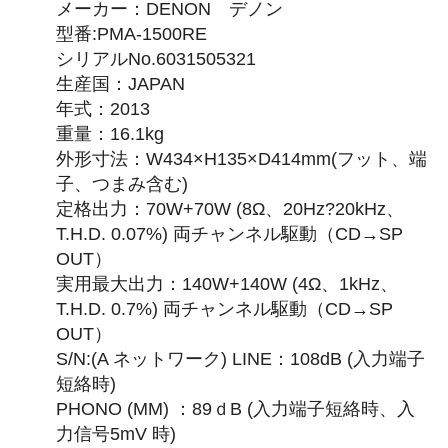
メーカー：DENON デノン
型番:PMA-1500RE
シリアルNo.6031505321
生産国：JAPAN
年式：2013
重量：16.1kg
外形寸法：W434×H135×D414mm(フット、端
子、つまみ含む)
定格出力：70W+70W (8Ω、20Hz?20kHz、
T.H.D. 0.07%) 両チャンネル駆動（CD→SP
OUT）
実用最大出力：140W+140W (4Ω、1kHz、
T.H.D. 0.7%) 両チャンネル駆動（CD→SP
OUT）
S/N:(A ネットワーク) LINE：108dB (入力端子
短絡時)
PHONO (MM) ：89ｄB (入力端子短絡時、入
力信号5mV 時)