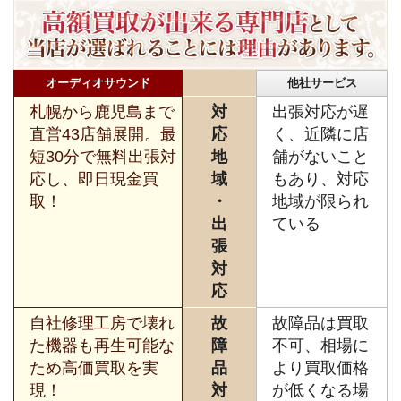
オーディオサウンド
他社サービス
札幌から鹿児島まで
対
出張対応が遅
直営43店舗展開。最
応
く、近隣に店
短30分で無料出張対
地
舗がないこと
応し、即日現金買
域
もあり、対応
取！
・
地域が限られ
出
ている
張
対
応
自社修理工房で壊れ
故
故障品は買取
た機器も再生可能な
障
不可、相場に
ため高価買取を実
品
より買取価格
現！
対
が低くなる場