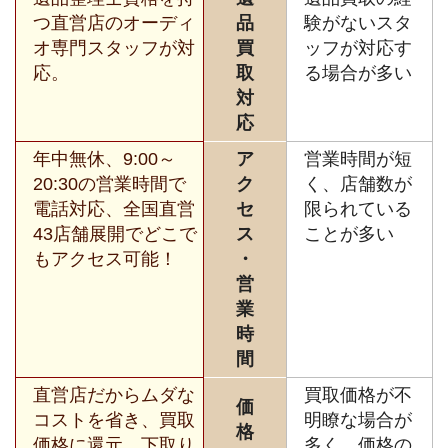
つ直営店のオーディ
品
験がないスタ
オ専門スタッフが対
買
ッフが対応す
応。
取
る場合が多い
対
応
年中無休、9:00～
ア
営業時間が短
20:30の営業時間で
ク
く、店舗数が
電話対応、全国直営
セ
限られている
43店舗展開でどこで
ス
ことが多い
もアクセス可能！
・
営
業
時
間
直営店だからムダな
買取価格が不
価
コストを省き、買取
明瞭な場合が
格
価格に還元。下取り
多く、価格の