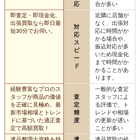
応
合が多い
即査定・即現金化、
近隣に店舗が
出張買取なら即日最
なく、出張対
対
短30分でお伺い。
応に時間がか
応
かる場合や、
ス
振込対応が多
ピ
いため現金化
ー
まで時間がか
ド
かることがあ
ります。
経験豊富なプロのス
一般的な査定
タッフが商品の価値
査
スタッフによ
を正確に見極め、最
定
る評価で、ト
新市場相場とトレン
精
レンドや相場
ドに基づいた適正査
度
の更新が遅い
定で高額買取！
ことが多い
遺品整理士資格を持
遺
遺品買取の経