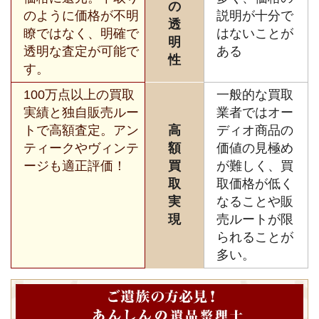
の
のように価格が不明
説明が十分で
透
瞭ではなく、明確で
はないことが
明
透明な査定が可能で
ある
性
す。
100万点以上の買取
一般的な買取
実績と独自販売ルー
業者ではオー
トで高額査定。アン
高
ディオ商品の
ティークやヴィンテ
額
価値の見極め
ージも適正評価！
買
が難しく、買
取
取価格が低く
実
なることや販
現
売ルートが限
られることが
多い。