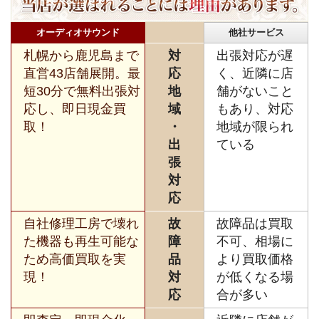
オーディオサウンド
他社サービス
札幌から鹿児島まで
対
出張対応が遅
直営43店舗展開。最
応
く、近隣に店
短30分で無料出張対
地
舗がないこと
応し、即日現金買
域
もあり、対応
取！
・
地域が限られ
出
ている
張
対
応
自社修理工房で壊れ
故
故障品は買取
た機器も再生可能な
障
不可、相場に
ため高価買取を実
品
より買取価格
現！
対
が低くなる場
応
合が多い