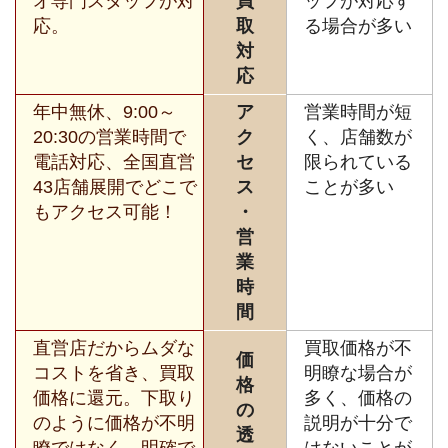
オ専門スタッフが対
買
ッフが対応す
応。
取
る場合が多い
対
応
年中無休、9:00～
ア
営業時間が短
20:30の営業時間で
ク
く、店舗数が
電話対応、全国直営
セ
限られている
43店舗展開でどこで
ス
ことが多い
もアクセス可能！
・
営
業
時
間
直営店だからムダな
買取価格が不
価
コストを省き、買取
明瞭な場合が
格
価格に還元。下取り
多く、価格の
の
のように価格が不明
説明が十分で
透
瞭ではなく、明確で
はないことが