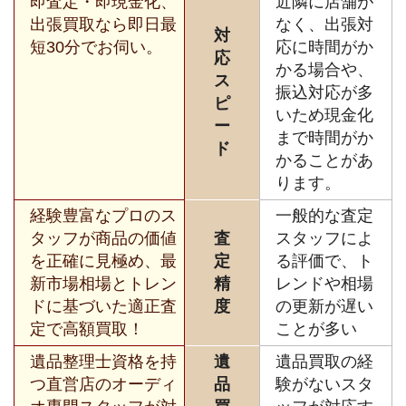
即査定・即現金化、
近隣に店舗が
出張買取なら即日最
なく、出張対
対
短30分でお伺い。
応に時間がか
応
かる場合や、
ス
振込対応が多
ピ
いため現金化
ー
まで時間がか
ド
かることがあ
ります。
経験豊富なプロのス
一般的な査定
タッフが商品の価値
査
スタッフによ
を正確に見極め、最
定
る評価で、ト
新市場相場とトレン
精
レンドや相場
ドに基づいた適正査
度
の更新が遅い
定で高額買取！
ことが多い
遺品整理士資格を持
遺
遺品買取の経
つ直営店のオーディ
品
験がないスタ