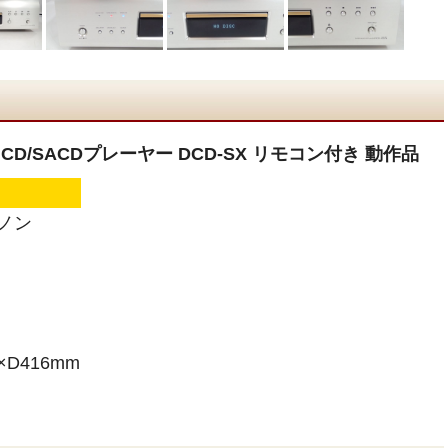
CD/SACDプレーヤー DCD-SX リモコン付き 動作品
ノン
×D416mm