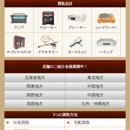
買取品目
店舗のご紹介
全国展開中！
北海道地方
東北地方
関東地方
中部地方
関西地方
中国地方
四国地方
九州・沖縄地方
3つの買取方法
出張買取
宅配買取