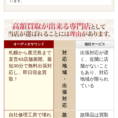
います。
オーディオサウンド
他社サービス
札幌から鹿児島まで
対
出張対応が遅
直営43店舗展開。最
応
く、近隣に店
短30分で無料出張対
地
舗がないこと
応し、即日現金買
域
もあり、対応
取！
・
地域が限られ
出
ている
張
対
応
自社修理工房で壊れ
故
故障品は買取