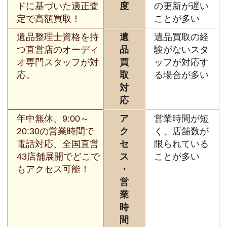
ドに基づいた適正査
度
の更新が遅い
定で高額買取！
ことが多い
遺品整理士資格を持
遺
遺品買取の経
つ直営店のオーディ
品
験がないスタ
オ専門スタッフが対
買
ッフが対応す
応。
取
る場合が多い
対
応
年中無休、9:00～
ア
営業時間が短
20:30の営業時間で
ク
く、店舗数が
電話対応、全国直営
セ
限られている
43店舗展開でどこで
ス
ことが多い
もアクセス可能！
・
営
業
時
間