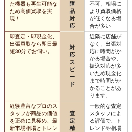
た機器も再生可能な
障
不可、相場に
ため高価買取を実
品
より買取価格
現！
対
が低くなる場
応
合が多い
即査定・即現金化、
近隣に店舗が
出張買取なら即日最
なく、出張対
対
短30分でお伺い。
応に時間がか
応
かる場合や、
ス
振込対応が多
ピ
いため現金化
ー
まで時間がか
ド
かることがあ
ります。
経験豊富なプロのス
一般的な査定
タッフが商品の価値
査
スタッフによ
を正確に見極め、最
定
る評価で、ト
新市場相場とトレン
精
レンドや相場