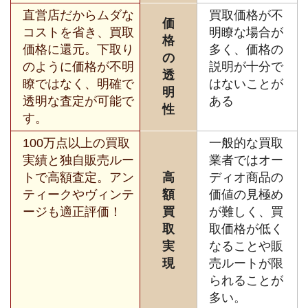
直営店だからムダな
買取価格が不
価
コストを省き、買取
明瞭な場合が
格
価格に還元。下取り
多く、価格の
の
のように価格が不明
説明が十分で
透
瞭ではなく、明確で
はないことが
明
透明な査定が可能で
ある
性
す。
100万点以上の買取
一般的な買取
実績と独自販売ルー
業者ではオー
トで高額査定。アン
高
ディオ商品の
ティークやヴィンテ
額
価値の見極め
ージも適正評価！
買
が難しく、買
取
取価格が低く
実
なることや販
現
売ルートが限
られることが
多い。