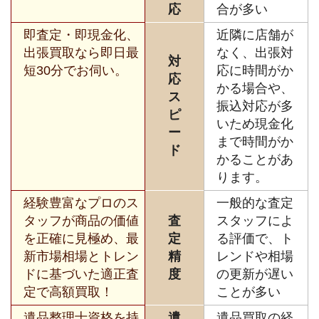
応
合が多い
即査定・即現金化、
近隣に店舗が
出張買取なら即日最
なく、出張対
対
短30分でお伺い。
応に時間がか
応
かる場合や、
ス
振込対応が多
ピ
いため現金化
ー
まで時間がか
ド
かることがあ
ります。
経験豊富なプロのス
一般的な査定
タッフが商品の価値
査
スタッフによ
を正確に見極め、最
定
る評価で、ト
新市場相場とトレン
精
レンドや相場
ドに基づいた適正査
度
の更新が遅い
定で高額買取！
ことが多い
遺品整理士資格を持
遺
遺品買取の経