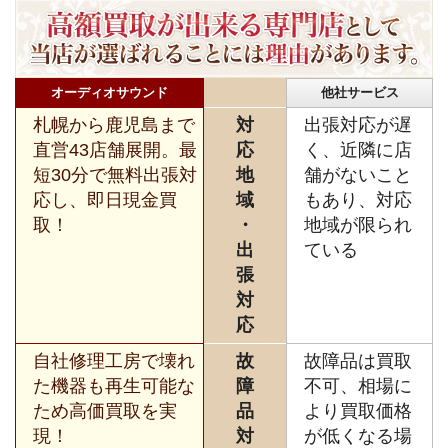
オーディオサウンド
他社サービス
札幌から鹿児島まで
対
出張対応が遅
直営43店舗展開。最
応
く、近隣に店
短30分で無料出張対
地
舗がないこと
応し、即日現金買
域
もあり、対応
取！
・
地域が限られ
出
ている
張
対
応
自社修理工房で壊れ
故
故障品は買取
た機器も再生可能な
障
不可、相場に
ため高価買取を実
品
より買取価格
現！
対
が低くなる場