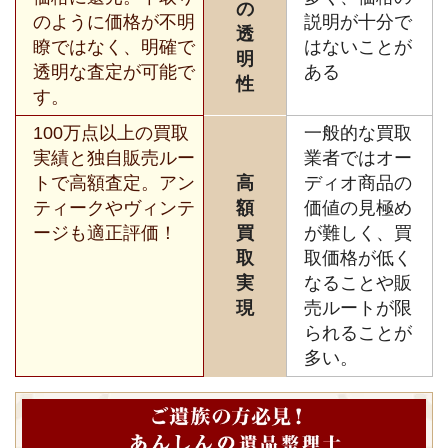
の
のように価格が不明
説明が十分で
透
瞭ではなく、明確で
はないことが
明
透明な査定が可能で
ある
性
す。
100万点以上の買取
一般的な買取
実績と独自販売ルー
業者ではオー
トで高額査定。アン
高
ディオ商品の
ティークやヴィンテ
額
価値の見極め
ージも適正評価！
買
が難しく、買
取
取価格が低く
実
なることや販
現
売ルートが限
られることが
多い。