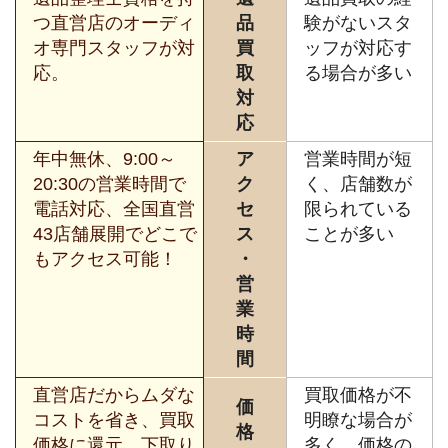
つ直営店のオーディ
品
験がないスタ
オ専門スタッフが対
買
ッフが対応す
応。
取
る場合が多い
対
応
年中無休、9:00～
ア
営業時間が短
20:30の営業時間で
ク
く、店舗数が
電話対応、全国直営
セ
限られている
43店舗展開でどこで
ス
ことが多い
もアクセス可能！
・
営
業
時
間
直営店だからムダな
買取価格が不
価
コストを省き、買取
明瞭な場合が
格
価格に還元。下取り
多く、価格の