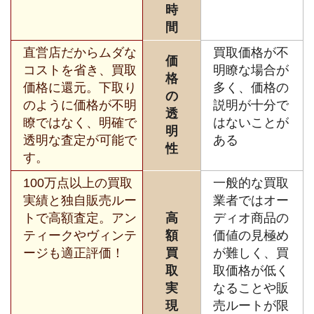
時
間
直営店だからムダな
買取価格が不
価
コストを省き、買取
明瞭な場合が
格
価格に還元。下取り
多く、価格の
の
のように価格が不明
説明が十分で
透
瞭ではなく、明確で
はないことが
明
透明な査定が可能で
ある
性
す。
100万点以上の買取
一般的な買取
実績と独自販売ルー
業者ではオー
トで高額査定。アン
高
ディオ商品の
ティークやヴィンテ
額
価値の見極め
ージも適正評価！
買
が難しく、買
取
取価格が低く
実
なることや販
現
売ルートが限