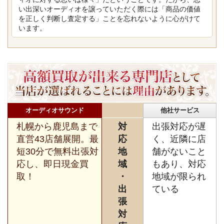
い出深いオーディオを譲っていただく際には「商品の価値
を正しく判断し査定する」ことを忘れないように心がけて
います。
オーディオサウンド
他社サービス
札幌から鹿児島まで
対
出張対応が遅
直営43店舗展開。最
応
く、近隣に店
短30分で無料出張対
地
舗がないこと
応し、即日現金買
域
もあり、対応
取！
・
地域が限られ
出
ている
張
対