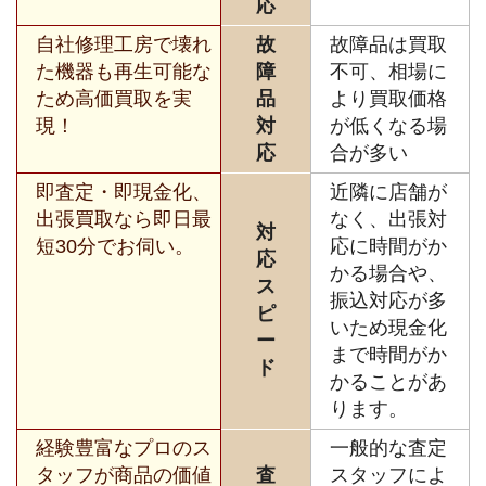
応
自社修理工房で壊れ
故
故障品は買取
た機器も再生可能な
障
不可、相場に
ため高価買取を実
品
より買取価格
現！
対
が低くなる場
応
合が多い
即査定・即現金化、
近隣に店舗が
出張買取なら即日最
なく、出張対
対
短30分でお伺い。
応に時間がか
応
かる場合や、
ス
振込対応が多
ピ
いため現金化
ー
まで時間がか
ド
かることがあ
ります。
経験豊富なプロのス
一般的な査定
タッフが商品の価値
査
スタッフによ