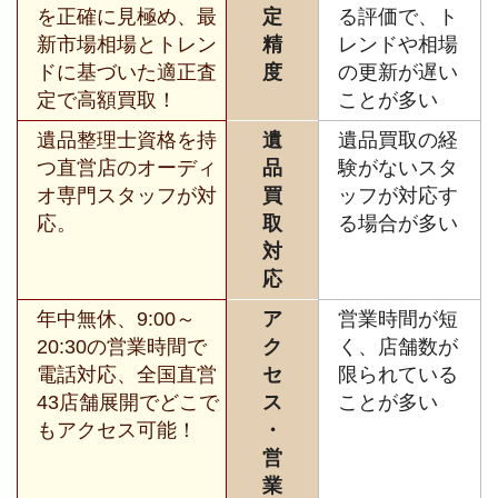
を正確に見極め、最
定
る評価で、ト
新市場相場とトレン
精
レンドや相場
ドに基づいた適正査
度
の更新が遅い
定で高額買取！
ことが多い
遺品整理士資格を持
遺
遺品買取の経
つ直営店のオーディ
品
験がないスタ
オ専門スタッフが対
買
ッフが対応す
応。
取
る場合が多い
対
応
年中無休、9:00～
ア
営業時間が短
20:30の営業時間で
ク
く、店舗数が
電話対応、全国直営
セ
限られている
43店舗展開でどこで
ス
ことが多い
もアクセス可能！
・
営
業