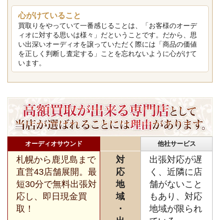
心がけていること
買取りをやっていて一番感じることは、「お客様のオーデ
ィオに対する思いは様々」だということです。だから、思
い出深いオーディオを譲っていただく際には「商品の価値
を正しく判断し査定する」ことを忘れないように心がけて
います。
オーディオサウンド
他社サービス
札幌から鹿児島まで
対
出張対応が遅
直営43店舗展開。最
応
く、近隣に店
短30分で無料出張対
地
舗がないこと
応し、即日現金買
域
もあり、対応
取！
・
地域が限られ