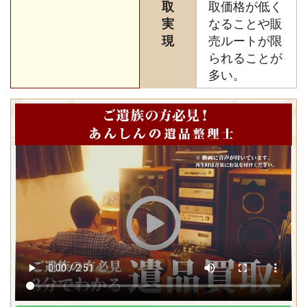
取
取価格が低く
実
なることや販
現
売ルートが限
られることが
多い。