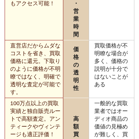
もアクセス可能！
・
営
業
時
間
直営店だからムダな
買取価格が不
価
コストを省き、買取
明瞭な場合が
格
価格に還元。下取り
多く、価格の
の
のように価格が不明
説明が十分で
透
瞭ではなく、明確で
はないことが
明
透明な査定が可能で
ある
性
す。
100万点以上の買取
一般的な買取
実績と独自販売ルー
業者ではオー
トで高額査定。アン
高
ディオ商品の
ティークやヴィンテ
額
価値の見極め
ージも適正評価！
買
が難しく、買