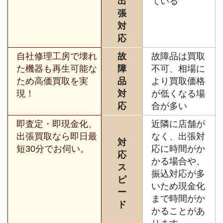
出
ている
張
対
応
自社修理工房で壊れ
故
故障品は買取
た機器も再生可能な
障
不可、相場に
ため高価買取を実
品
より買取価格
現！
対
が低くなる場
応
合が多い
即査定・即現金化、
近隣に店舗が
出張買取なら即日最
なく、出張対
対
短30分でお伺い。
応に時間がか
応
かる場合や、
ス
振込対応が多
ピ
いため現金化
ー
まで時間がか
ド
かることがあ