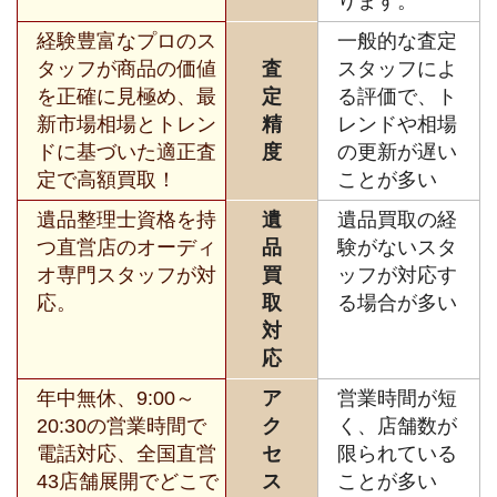
ります。
経験豊富なプロのス
一般的な査定
タッフが商品の価値
査
スタッフによ
を正確に見極め、最
定
る評価で、ト
新市場相場とトレン
精
レンドや相場
ドに基づいた適正査
度
の更新が遅い
定で高額買取！
ことが多い
遺品整理士資格を持
遺
遺品買取の経
つ直営店のオーディ
品
験がないスタ
オ専門スタッフが対
買
ッフが対応す
応。
取
る場合が多い
対
応
年中無休、9:00～
ア
営業時間が短
20:30の営業時間で
ク
く、店舗数が
電話対応、全国直営
セ
限られている
43店舗展開でどこで
ス
ことが多い