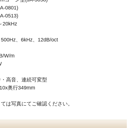
-0801)
-0513)
20kHz
Hz、6kHz、12dB/oct
/W/m
W
中・高音、連続可変型
0x奥行349mm
しては写真にてご確認ください。