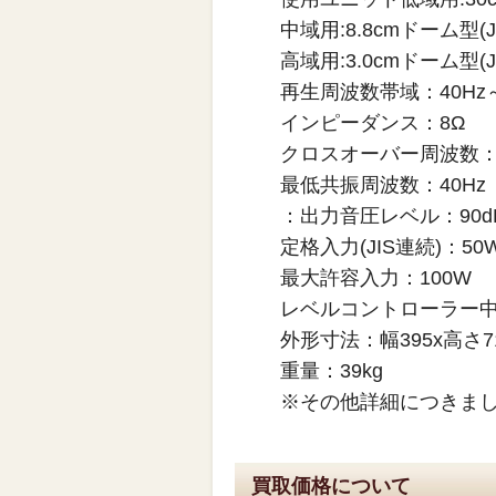
中域用:8.8cmドーム型(JA
高域用:3.0cmドーム型(JA
再生周波数帯域：40Hz～
インピーダンス：8Ω
クロスオーバー周波数：500
最低共振周波数：40Hz
：出力音圧レベル：90dB
定格入力(JIS連続)：50
最大許容入力：100W
レベルコントローラー
外形寸法：幅395x高さ71
重量：39kg
※その他詳細につきま
買取価格について