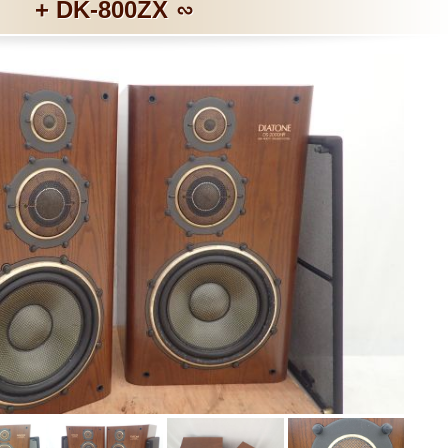
+ DK-800ZX ∽