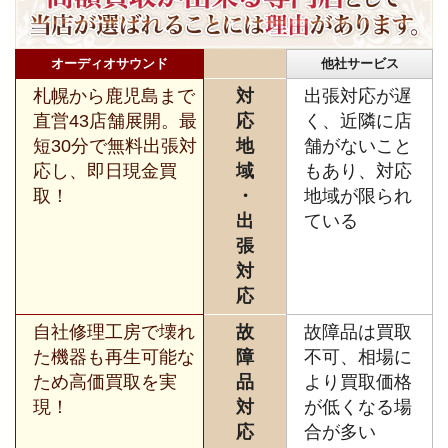
オーディオサウンド
他社サービス
札幌から鹿児島まで
対
出張対応が遅
直営43店舗展開。最
応
く、近隣に店
短30分で無料出張対
地
舗がないこと
応し、即日現金買
域
もあり、対応
取！
・
地域が限られ
出
ている
張
対
応
自社修理工房で壊れ
故
故障品は買取
た機器も再生可能な
障
不可、相場に
ため高価買取を実
品
より買取価格
現！
対
が低くなる場
応
合が多い