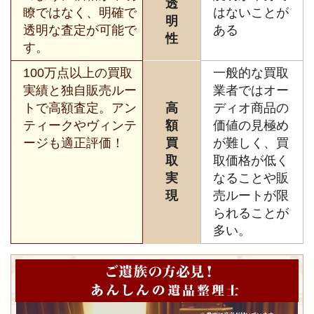
透
瞭ではなく、明確で
はないことが
明
透明な査定が可能で
ある
性
す。
100万点以上の買取
一般的な買取
実績と独自販売ルー
業者ではオー
トで高額査定。アン
高
ディオ商品の
ティークやヴィンテ
額
価値の見極め
ージも適正評価！
買
が難しく、買
取
取価格が低く
実
なることや販
現
売ルートが限
られることが
多い。