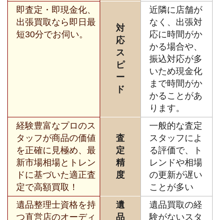
即査定・即現金化、
近隣に店舗が
出張買取なら即日最
なく、出張対
対
短30分でお伺い。
応に時間がか
応
かる場合や、
ス
振込対応が多
ピ
いため現金化
ー
まで時間がか
ド
かることがあ
ります。
経験豊富なプロのス
一般的な査定
タッフが商品の価値
査
スタッフによ
を正確に見極め、最
定
る評価で、ト
新市場相場とトレン
精
レンドや相場
ドに基づいた適正査
度
の更新が遅い
定で高額買取！
ことが多い
遺品整理士資格を持
遺
遺品買取の経
つ直営店のオーディ
品
験がないスタ