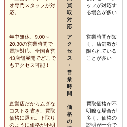
オ専門スタッフが対
買
ッフが対応す
応。
取
る場合が多い
対
応
年中無休、9:00～
ア
営業時間が短
20:30の営業時間で
ク
く、店舗数が
電話対応、全国直営
セ
限られている
43店舗展開でどこで
ス
ことが多い
もアクセス可能！
・
営
業
時
間
直営店だからムダな
買取価格が不
価
コストを省き、買取
明瞭な場合が
格
価格に還元。下取り
多く、価格の
の
のように価格が不明
説明が十分で